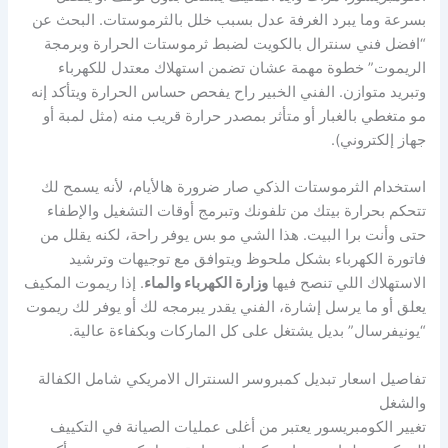
بسرعة وما يبرد الغرفة عدل بسبب خلل بالثرموستات. البحث عن
“افضل فني سنترال بالكويت لضبط ثرموستات الحرارة وبرمجة
الريموت” خطوة مهمة عشان تضمن استهلاك معتدل للكهرباء
وتبريد متوازن. الفني الخبير راح يفحص حساس الحرارة ويتأكد إنه
مو متغطي بالغبار أو متأثر بمصدر حرارة قريب منه (مثل لمبة أو
جهاز إلكتروني).
استخدام الثرموستات الذكي صار ضرورة هالأيام، لأنه يسمح لك
تتحكم بحرارة بيتك من تلفونك وتبرمج أوقات التشغيل والإطفاء
حتى وأنت برا البيت. هذا الشي مو بس يوفر راحة، لكنه يقلل من
فاتورة الكهرباء بشكل ملحوظ ويتوافق مع توجيهات وترشيد
الاستهلاك اللي تنصح فيها
وزارة الكهرباء والماء
. إذا ريموت المكيف
يعلق أو ما يرسل إشارة، الفني يقدر يبرمجه لك أو يوفر لك ريموت
“يونيفرسال” بديل يشتغل على كل الماركات وبكفاءة عالية.
تفاصيل اسعار تبديل كمبروسر السنترال الامريكي شامل الكفالة
والشغل
تغيير الكومبريسور يعتبر من أغلى عمليات الصيانة في التكييف