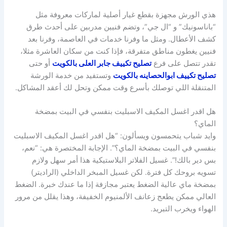
هذي الورش مجهزة بقطع غيار أصلية لماركات معروفة مثل
“باناسونيك” و “ال جي”، وتضم فنيين مدربين على أحدث طرق
كشف الأعطال. ومثل ما وفرنا خدمات في العاصمة، وفرنا بعد
فنيين يغطون مناطق متفرقة، فإذا كنت من سكان العاشرة مثلا،
تقدر تتصل على فرع
تصليح تكييف جابر العلى بالكويت
أو حتى
تصليح تكييف ابوالحصاينه بالكويت
وتستفيد من خدمة الورشة
المتنقلة اللي توصلك بأسرع وقت ممكن وتحل لك أعقد المشاكل.
هل اقدر اغسل المكيف الاسبليت بنفسي في البيت بمضخة
الماي؟
وايد شباب يتحمسون ويسألون: “هل اقدر اغسل المكيف الاسبليت
بنفسي في البيت بمضخة الماي؟”. الإجابة المختصرة هي: “نعم،
بس دير بالك!”. غسيل الفلاتر البلاستيكية هذا أمر سهل ولازم
تسويه بروحك كل فترة. لكن غسيل المبخر الداخلي (الراديتر)
بمضخة ماي عالية الضغط يعتبر مجازفة إذا ما عندك خبرة. الضغط
العالي ممكن يطعج زعانف الألمنيوم الخفيفة، وهذا يقلل من مرور
الهواء ويخرب التبريد.