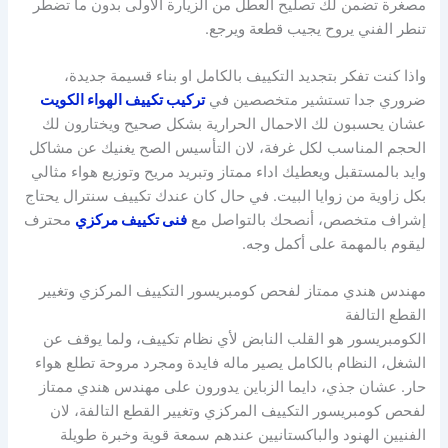
مصغرة تضمن لك تصليح العطل من الزيارة الاولى بدون ما تضطر
تنطر الفني يروح يجيب قطعة ويرجع.
واذا كنت تفكر بتجديد التكييف بالكامل او بناء قسيمة جديدة،
ضروري جدا تستشير متخصصين في
تركيب تكييف الهواء الكويت
عشان يحسبون لك الاحمال الحرارية بشكل صحيح ويختارون لك
الحجم المناسب لكل غرفة، لان التأسيس الصح يغنيك عن مشاكل
وايد بالمستقبل ويعطيك اداء ممتاز وتبريد مريح وتوزيع هواء مثالي
بكل زاوية من زوايا البيت. في حال كان عندك تكييف سنترال يحتاج
إشراف متخصص، أنصحك بالتواصل مع
فنى تكييف مركزي
محترف
ليقوم بالمهمة على أكمل وجه.
مهندس هندي ممتاز لفحص كومبريسور التكييف المركزي وتغيير
القطع التالفة
الكومبريسور هو القلب النابض لأي نظام تكييف، ولما يوقف عن
الشغل، النظام بالكامل يصير ماله فايدة ومجرد مروحة تطلع هواء
حار. عشان جذي، دايما الزباين يدورون على مهندس هندي ممتاز
لفحص كومبريسور التكييف المركزي وتغيير القطع التالفة، لان
الفنيين الهنود والباكستانيين عندهم سمعة قوية وخبرة طويلة