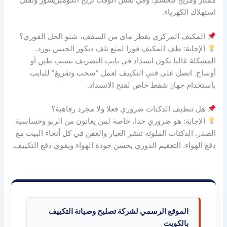
ممتاز ومريح للجسم، وفي نفس الوقت تريح الكومبريسور وتقلل
استهلاك الكهرباء.
المكيف المركزي يقطر ماي من السقف، شنو الحل الفوري؟
الإجابة: طف المكيف فورا لمنع تلف ديكور الجبس بورد.
المشكلة غالبا تكون انسداد في بايب التصريف بسبب طين أو
أوساخ. اتصل على فني التكييف لعمل “سحب وتفريغ” للبايب
باستخدام جهاز شفط خاص لفتح الانسداد.
هل تنظيف الدكتات ضروري فعلا ولا مجرد رفاهية؟
الإجابة: هو ضروري جدا، خاصة لمن يعانون من الربو وحساسية
الصدر. الدكتات الملوثة تنشر الغبار والعفن في كل أنحاء البيت مع
دفع الهواء. التعقيم الدوري يحسن جودة الهواء ويقوي دفع التكييف.
الموقع الرسمي لشركة تصليح وصيانة التكييف
بالكويت