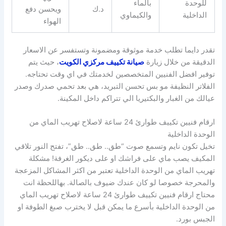
للوحدة
بالماء
د.ك
ويحسن دفع
الداخلية
والكيماوي
الهواء
تقدر دايما تطلب خدمة موثوقة ومضمونة وتستفسر عن الاسعار
الدقيقة من خلال زيارة
صيانة تكييف مركزي الكويت
، حيث يتم
توفير افضل الفنيين المتخصصين لخدمتك في اي وقت تحتاجه.
الفلاتر النظيفة مو بس تحسن التبريد، هي بعد تحمي صدرك وصدر
عيالك من الغبار والبكتيريا الي تتراكم داخل المكينة.
ارقام فنيين تكييف طوارئ 24 ساعة لاصلاح تهريب الماي من
الوحدة الداخلية
تخيل تكون نايم وتسمع صوت “طق.. طق.. طق”، تفتح النور تلاقي
المكيف يصب ماي على فراشك او على ديكور الغرفة! مشكلة
تهريب الماي من الوحدة الداخلية تعتبر من اكثر المشاكل المزعجة
والمحرجة خصوصا لو كان عندك ضيوف بالصالة. بهاللحظة انت
محتاج ارقام فنيين تكييف طوارئ 24 ساعة لاصلاح تهريب الماي
من الوحدة الداخلية بأسرع ما يمكن قبل لا يخترب صبغ الطوفة او
الجبس بورد.