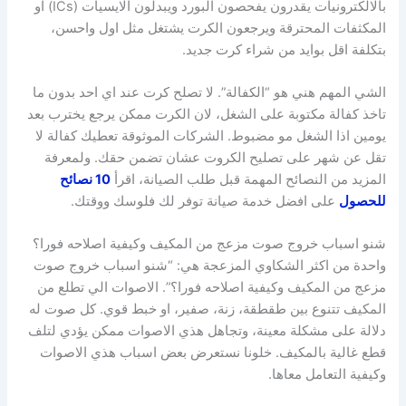
بالالكترونيات يقدرون يفحصون البورد ويبدلون الايسيات (ICs) او
المكثفات المحترقة ويرجعون الكرت يشتغل مثل اول واحسن،
بتكلفة اقل بوايد من شراء كرت جديد.
الشي المهم هني هو “الكفالة”. لا تصلح كرت عند اي احد بدون ما
تاخذ كفالة مكتوبة على الشغل، لان الكرت ممكن يرجع يخترب بعد
يومين اذا الشغل مو مضبوط. الشركات الموثوقة تعطيك كفالة لا
تقل عن شهر على تصليح الكروت عشان تضمن حقك. ولمعرفة
المزيد من النصائح المهمة قبل طلب الصيانة، اقرأ
10 نصائح
للحصول
على افضل خدمة صيانة توفر لك فلوسك ووقتك.
شنو اسباب خروج صوت مزعج من المكيف وكيفية اصلاحه فورا؟
واحدة من اكثر الشكاوي المزعجة هي: “شنو اسباب خروج صوت
مزعج من المكيف وكيفية اصلاحه فورا؟”. الاصوات الي تطلع من
المكيف تتنوع بين طقطقة، زنة، صفير، او خبط قوي. كل صوت له
دلالة على مشكلة معينة، وتجاهل هذي الاصوات ممكن يؤدي لتلف
قطع غالية بالمكيف. خلونا نستعرض بعض اسباب هذي الاصوات
وكيفية التعامل معاها.