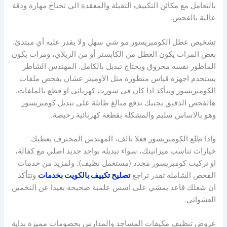
بالتعامل مع مكائن التكييف الثقيلة والمعقدة الي تحتاج مهارة ودقة
عالية بالفحص.
تشخيص عطل الكومبريسور مو شي سهل ولا يقدر عليه أي مبتدئ.
بعض المرات يكون العطل من الكابستر أو من الريلاي، ومرات يكون
الماطور نفسه محروق ويحتاج تبديل بالكامل. المهندس الشاطر
يستخدم اجهزة قياس متطورة مثل الاوميتر عشان يفحص ملفات
الكومبريسور ويتأكد اذا كان في شورت كهربائي او قطع بالملفات.
هالفحص الدقيق يجنبك تدفع مبالغ طائلة على تبديل كومبريسور
وهو بالاساس سليم والمشكلة بقطعة كهربائية رخيصة.
واذا طلع الكومبريسور فعلا تالف، المهندس المحترف يعطيك
خيارات تناسب ميزانيتك، سواء تبديله بواحد جديد اصلي مع كفالة،
او تركيب كومبريسور مجدد (مستعمل نظيف). ولمزيد من خدمات
الفحص الشاملة تقدر تراجع
تصليح تكييف بالكويت بخدمات
وتتأكد
ان شغلك قاعد يمشي على اسس علمية صحيحة بعيدا عن التخمين
العشوائي.
عروض تنظيف مكيفات المساجد والمدارس بخصومات مميزة بداية