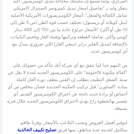
المركزي، ولما تسمع إن مكينتك محتاجة تبديل كومبريسور، أكيد
بتفكر وايد بـ “تفاصيل اسعار تبديل كمبروسر السنترال الامريكي
شامل الكفالة والشغل”. أسعار الكومبريسورات الأمريكية الأصلية
(مثل كوبلاند أو بريستول) تختلف حسب قوة الطن (من 3 طن إلى
10 طن أو أكثر). الأسعار تتراوح عادة ما بين 150 إلى 400 دينار
كويتي وأكثر، شاملة القطعة وتركيبها وتعبئة الغاز وتلحيم البايبات،
بالإضافة لتبديل الفلتر دراير (منقي الغاز) اللي ضروري يتبدل مع
أي كومبريسور جديد.
من المهم جدا لما تتفق مع أي شركة أنك تتأكد من حصولك على
“كفالة مكتوبة ומختومة” على الكومبريسور الجديد لمدة لا تقل عن
سنة. الشغل النظيف يتطلب إن الفني ينظف دورة الغاز كاملة
بمادة “الساوزن” قبل تركيب المكينة الجديدة عشان يتخلص من أي
أحماض أو برادة حديد ناتجة عن احتراق الكومبريسور القديم. أي
تقصير بهالخطوة راح يؤدي لاحتراق الكومبريسور الجديد خلال فترة
بسيطة.
لتوفير أفضل العروض وتجنب التلاعب بالأسعار، وفرنا طاقم
متكامل لخدمة عدة مناطق، منها فريق
تصليح تكييف الخالدية