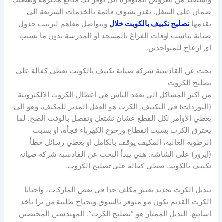
واستفيد من العروض المتوفرة الي توفر لك مبالغ محترمة وتعطيك
ضمان على الشغل. تقدر تشوف قائمة بالخدمات السريعة الي
تقدمها
تصليح تكييف بالكويت خلال
وتتواصل معاهم لترتيب جدول
صيانة يناسب اوقات الفراغ بالمسجد او المدرسة بدون ما يسبب
اي ازعاج للمتواجدين.
بحث عن القادسية شركه صيانة تكييف بالكويت تعطي كفالة على
تصليح الكروت
من اكثر المشاكل الي تعقد الناس هي اعطال الكروت الالكترونية
(البوردات) في التكييف. الكرت هو العقل المدبر للمكيف، وهو الي
يعطي الاوامر لكل القطع عشان تشتغل وتفصل بالوقت الصح. لما
يحترق الكرت بسبب انقطاع ورجوع الكهرباء فجأة، او بسبب
الرطوبة العالية، المكيف يوقف بالكامل او يعطي رسائل خطأ
(ايرور) على الشاشة. هني يبدأ البحث عن القادسية شركه صيانة
تكييف بالكويت تعطي كفالة على تصليح الكروت.
تبديل الكرت بجديد يعتبر مكلف جدا في بعض الماركات، واحيانا
الكرت القديم يكون مو متوفر بالسوق ويحتاج طلبية من برا تاخذ
اسابيع. البديل الممتاز هو “تصليح الكرت”. المهندسين المختصين