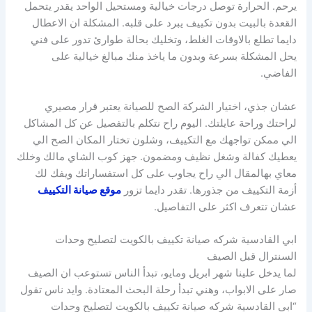
يرحم. الحرارة توصل درجات خيالية ومستحيل الواحد يقدر يتحمل
القعدة بالبيت بدون تكييف يبرد على قلبه. المشكلة ان الاعطال
دايما تطلع بالاوقات الغلط، وتخليك بحالة طوارئ تدور على فني
يحل المشكلة بسرعة وبدون ما ياخذ منك مبالغ خيالية على
الفاضي.
عشان جذي، اختيار الشركة الصح للصيانة يعتبر قرار مصيري
لراحتك وراحة عايلتك. اليوم راح نتكلم بالتفصيل عن كل المشاكل
الي ممكن تواجهك مع التكييف، وشلون تختار المكان الصح الي
يعطيك كفالة وشغل نظيف ومضمون. جهز كوب الشاي مالك وخلك
معاي بهالمقال الي راح يجاوب على كل استفساراتك ويفك لك
أزمة التكييف من جذورها. تقدر دايما تزور
موقع صيانة التكييف
عشان تتعرف اكثر على التفاصيل.
ابي القادسية شركه صيانة تكييف بالكويت لتصليح وحدات
السنترال قبل الصيف
لما يدخل علينا شهر ابريل ومايو، تبدأ الناس تستوعب ان الصيف
صار على الابواب، وهني تبدأ رحلة البحث المعتادة. وايد ناس تقول
“ابي القادسية شركه صيانة تكييف بالكويت لتصليح وحدات