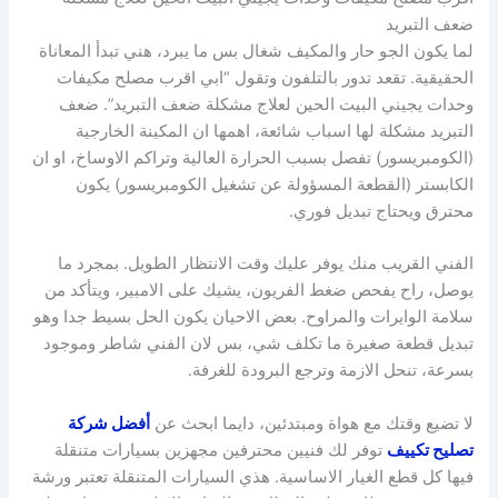
ضعف التبريد
لما يكون الجو حار والمكيف شغال بس ما يبرد، هني تبدأ المعاناة
الحقيقية. تقعد تدور بالتلفون وتقول “ابي اقرب مصلح مكيفات
وحدات يجيني البيت الحين لعلاج مشكلة ضعف التبريد”. ضعف
التبريد مشكلة لها اسباب شائعة، اهمها ان المكينة الخارجية
(الكومبريسور) تفصل بسبب الحرارة العالية وتراكم الاوساخ، او ان
الكابستر (القطعة المسؤولة عن تشغيل الكومبريسور) يكون
محترق ويحتاج تبديل فوري.
الفني القريب منك يوفر عليك وقت الانتظار الطويل. بمجرد ما
يوصل، راح يفحص ضغط الفريون، يشيك على الامبير، ويتأكد من
سلامة الوايرات والمراوح. بعض الاحيان يكون الحل بسيط جدا وهو
تبديل قطعة صغيرة ما تكلف شي، بس لان الفني شاطر وموجود
بسرعة، تنحل الازمة وترجع البرودة للغرفة.
لا تضيع وقتك مع هواة ومبتدئين، دايما ابحث عن
أفضل شركة
تصليح تكييف
توفر لك فنيين محترفين مجهزين بسيارات متنقلة
فيها كل قطع الغيار الاساسية. هذي السيارات المتنقلة تعتبر ورشة