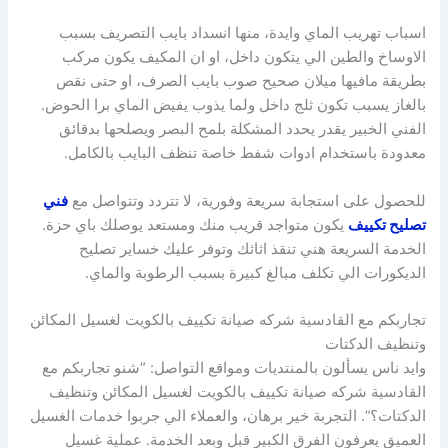
اسباب تهريب الماي وايدة، منها انسداد بايب التصريف بسبب
الاوساخ والطين الي يتكون داخل، او ان المكيف يكون مركب
بطريقة مافيها ميلان صحيح صوب بايب الصرف، او حتى نقص
بالغاز يسبب تكون ثلج داخل ولما يذوب يفيض الماي برا الحوض.
الفني الخبير يقدر يحدد المشكلة بلمح البصر ويصلحها بدقائق
معدودة باستخدام ادوات شفط خاصة تنظف البايب بالكامل.
للحصول على استجابة سريعة وفورية، لا تتردد وتتواصل مع
فني
تصليح تكييف
يكون متواجد قريب منك ومستعد يوصلك باي حزة.
الخدمة السريعة هني تنقذ اثاثك وتوفر عليك خساير تصليح
الديكورات الي تكلف مبالغ كبيرة بسبب الرطوبة والماي.
تجاربكم مع القادسية شركه صيانة تكييف بالكويت لغسيل المكائن
وتنظيف الدكتات
وايد ناس يسألون بالمنتديات ومواقع التواصل: “شنو تجاربكم مع
القادسية شركه صيانة تكييف بالكويت لغسيل المكائن وتنظيف
الدكتات؟”. التجربة خير برهان، والعملاء الي جربوا خدمات الغسيل
العميق يعرفون الفرق الكبير قبل وبعد الخدمة. عملية غسيل