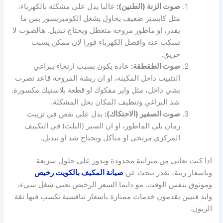
صوت الزنة (الطنين):
غالبا يدل على مشكلة بالكهرباء،
مثل كابستر ضعيف يحاول يشغل الكومبريسور بس ما
يقدر، او ماطور مروحة متعطل ويحتاج تبديل. هالصوت لا
تسكت عنه وافصل الكهرباء فورا لان ممكن يسبب
حريق.
صوت الطقطقة:
عادة يكون بسبب ارتخاء ببراغي
التثبيت داخل المكينة، او ان ريشة المروحة قاعد تضرب
بشي داخل، مثل واير مفكوك او قطعة بلاستيك مكسورة.
شد البراغي وتنظيف المكان يحل المشكلة.
صوت الصفير (الاحتكاك):
يدل على نقص في تزييت
رمان بلي الماطور، او ان السير (البلت) في التكييف
المركزي مرتخي او متآكل ويحتاج شد او تبديل.
اذا كنت تعاني من ميزانية محدودة وتدور على حلول سريعة
وباسعار زينة، تقدر تبحث عن
صيانة المكيف بالكويت رخيص
وموثوق بنفس الوقت. مو دايما السعر الرخيص يعني شغل سيء،
وايد فنيين يقدمون خدمات ممتازة باسعار تنافسية تكسب فيها ثقة
الزبون.