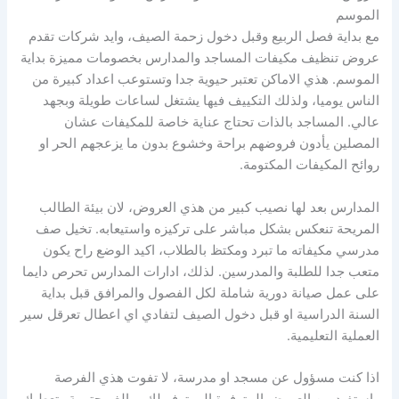
الموسم
مع بداية فصل الربيع وقبل دخول زحمة الصيف، وايد شركات تقدم
عروض تنظيف مكيفات المساجد والمدارس بخصومات مميزة بداية
الموسم. هذي الاماكن تعتبر حيوية جدا وتستوعب اعداد كبيرة من
الناس يوميا، ولذلك التكييف فيها يشتغل لساعات طويلة وبجهد
عالي. المساجد بالذات تحتاج عناية خاصة للمكيفات عشان
المصلين يأدون فروضهم براحة وخشوع بدون ما يزعجهم الحر او
روائح المكيفات المكتومة.
المدارس بعد لها نصيب كبير من هذي العروض، لان بيئة الطالب
المريحة تنعكس بشكل مباشر على تركيزه واستيعابه. تخيل صف
مدرسي مكيفاته ما تبرد ومكتظ بالطلاب، اكيد الوضع راح يكون
متعب جدا للطلبة والمدرسين. لذلك، ادارات المدارس تحرص دايما
على عمل صيانة دورية شاملة لكل الفصول والمرافق قبل بداية
السنة الدراسية او قبل دخول الصيف لتفادي اي اعطال تعرقل سير
العملية التعليمية.
اذا كنت مسؤول عن مسجد او مدرسة، لا تفوت هذي الفرصة