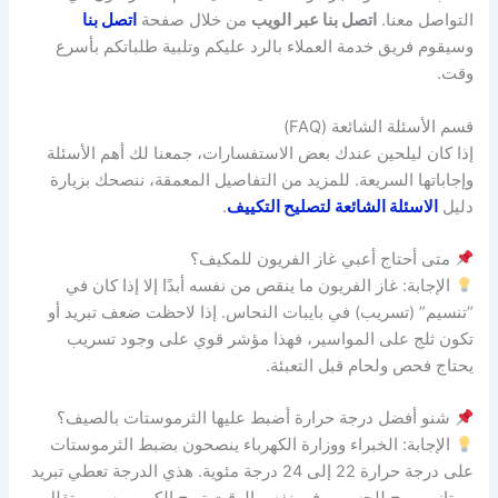
التواصل معنا.
اتصل بنا عبر الويب
من خلال صفحة
اتصل بنا
وسيقوم فريق خدمة العملاء بالرد عليكم وتلبية طلباتكم بأسرع
وقت.
قسم الأسئلة الشائعة (FAQ)
إذا كان ليلحين عندك بعض الاستفسارات، جمعنا لك أهم الأسئلة
وإجاباتها السريعة. للمزيد من التفاصيل المعمقة، ننصحك بزيارة
دليل
الاسئلة الشائعة لتصليح التكييف
.
متى أحتاج أعبي غاز الفريون للمكيف؟
الإجابة: غاز الفريون ما ينقص من نفسه أبدًا إلا إذا كان في
“تنسيم” (تسريب) في بايبات النحاس. إذا لاحظت ضعف تبريد أو
تكون ثلج على المواسير، فهذا مؤشر قوي على وجود تسريب
يحتاج فحص ولحام قبل التعبئة.
شنو أفضل درجة حرارة أضبط عليها الثرموستات بالصيف؟
الإجابة: الخبراء ووزارة الكهرباء ينصحون بضبط الثرموستات
على درجة حرارة 22 إلى 24 درجة مئوية. هذي الدرجة تعطي تبريد