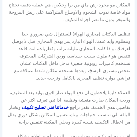
المكائن مو مجرد رش ماي من برا وخلاص، هي عملية دقيقة تحتاج
مواد خاصة تذوب الشحوم والاوساخ المتراكمة على ريش المروحة
والمبخر بدون ما تضر اجزاء المكيف.
تنظيف الدكتات (مجاري الهواء) للسنترال شي ضروري جدا
ومظلوم وايد عندنا. الهواء البارد يمر بهذي المجاري قبل لا يوصل
لغرفتك، واذا كانت المجاري مليانة تراب وفطريات، انت قاعد
تتنفس هواء ملوث يسبب حساسية وربو. الشركات المحترفة
تستخدم كاميرات روبوتية صغيرة تدخل داخل الدكتات عشان
تفحص مستوى الوسخ، وبعدها تستخدم مكائن شفط عملاقة مع
فراشي دوارة تنظف المجرى بالكامل وترجعه جديد.
العملاء دايما يلاحظون ان دفع الهواء صار اقوى بوايد بعد التنظيف،
وريحة المكان صارت منعشة ونظيفة. اذا تبي تعرف اكثر عن
تفاصيل هذي الخدمة، تقدر تراجع
خدماتنا فني تصليح تكييف
وتختار
الباقة الي تناسب احتياجات بيتك. غسيل المكائن بشكل دوري يقلل
من اعطال التكييف بنسبة كبيرة ويخلي المكينة تتنفس براحة.
اقرب مصلح مكيفات وحدات يجيني البيت الحين لعلاج مشكلة