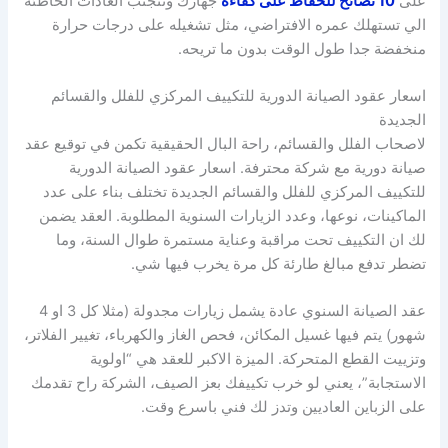
على
10 نصائح للحفاظ على كفاءة
جهازك وتتجنب العادات الخاطئة
الي تستهلك عمره الافتراضي، مثل تشغيله على درجات حرارة
منخفضة جدا طول الوقت بدون ما تريحه.
اسعار عقود الصيانة الدورية للتكييف المركزي للفلل والقسائم
الجديدة
لاصحاب الفلل والقسائم، راحة البال الحقيقية تكمن في توقيع عقد
صيانة دورية مع شركة محترفة. اسعار عقود الصيانة الدورية
للتكييف المركزي للفلل والقسائم الجديدة تختلف بناء على عدد
الماكينات، نوعها، وعدد الزيارات السنوية المطلوبة. العقد يضمن
لك ان التكييف تحت مراقبة وعناية مستمرة طوال السنة، وما
تضطر تدفع مبالغ طارئة كل مرة يخرب فيها شي.
عقد الصيانة السنوي عادة يشمل زيارات مجدولة (مثلا كل 3 او 4
شهور) يتم فيها غسيل المكائن، فحص الغاز والكهرباء، تغيير الفلاتر،
وتزييت القطع المتحركة. الميزة الاكبر للعقد هي “اولوية
الاستجابة”، يعني لو خرب تكييفك بعز الصيف، الشركة راح تقدمك
على الزباين العاديين وتدز لك فني باسرع وقت.