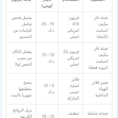
كويتي)
تعبئة غاز
فريون
يشمل فحص
مكيف
410
15 – 25
شامل
اسبليت
امريكي
د.ك
للبايبات من
(كاملة)
اصلي
التنسيم
تعبئة غاز
فريون 22
يفضل التاكد
مكيف
10 – 15
امريكي
من سبب
اسبليت
د.ك
اصلي
النقص اولا
(تزويد فقط)
فلاتر
تغيير فلاتر
ينصح
اصلية
5 – 10
الهواء
بتنظيفها
حسب
د.ك
الداخلية
شهريا بالبيت
الماركة
يزيل الروائح
صيانة شاملة
تنظيف
12 – 18
الكريهة