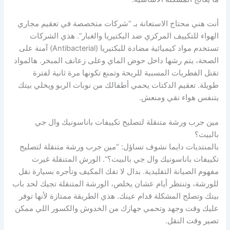
أنت هني محتاج الاستعانة بـ “شركات متخصصة في تعقيم مجاري
الهواء للتكييف المركزي ضد البكتيريا والغبار”. هذي الشركات
تستخدم مواد كيميائية مضادة للبكتيريا (Antibacterial) آمنة على
الصحة، يتم رشها داخل حوض الماي وعلى زعانف المبخر. هالمواد
تقتل الفطريات المسببة للريحة وتمنع تكونها مرة ثانية لفترة
طويلة. تعقيم الدكتات يحمي أطفالك من نوبات الربو ويخلي بيتك
يتنفس هواء نقي ومنعش.
مين جرب ورشة متنقلة لتصليح تكييفات باناسونيك وال جي
بالبيت؟
بالمنتديات دايما نشوف تساؤل: “مين جرب ورشة متنقلة لتصليح
تكييفات باناسونيك وال جي بالبيت؟”. الورش المتنقلة غيرت
مفهوم الصيانة التقليدية. بدال لا تفك المكيف وتأجره بسيارة نقل
للورشة، وتنتظر أيام عشان يخلص، الورشة المتنقلة تجيك لحد باب
بيتك وتصلح المشكلة قدام عينك. هذي الطريقة ممتازة لأنها توفر
عليك وقت وجهد وتحمي جهازك من الخدوش والكسور اللي ممكن
تصير وقت النقل.