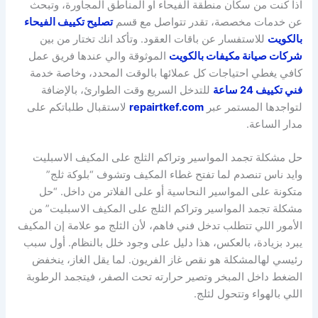
اذا كنت من سكان منطقة الفيحاء او المناطق المجاورة، وتبحث
عن خدمات مخصصة، تقدر تتواصل مع قسم
تصليح تكييف الفيحاء
بالكويت
للاستفسار عن باقات العقود. وتأكد انك تختار من بين
شركات صيانة مكيفات بالكويت
الموثوقة والي عندها فريق عمل
كافي يغطي احتياجات كل عملائها بالوقت المحدد، وخاصة خدمة
فني تكييف 24 ساعة
للتدخل السريع وقت الطوارئ، بالإضافة
لتواجدها المستمر عبر
repairtkef.com
لاستقبال طلباتكم على
مدار الساعة.
حل مشكلة تجمد المواسير وتراكم الثلج على المكيف الاسبليت
وايد ناس تنصدم لما تفتح غطاء المكيف وتشوف “بلوكة ثلج”
متكونة على المواسير النحاسية أو على الفلاتر من داخل. “حل
مشكلة تجمد المواسير وتراكم الثلج على المكيف الاسبليت” من
الأمور اللي تتطلب تدخل فني فاهم، لأن الثلج مو علامة إن المكيف
يبرد بزيادة، بالعكس، هذا دليل على وجود خلل بالنظام. أول سبب
رئيسي لهالمشكلة هو نقص غاز الفريون. لما يقل الغاز، ينخفض
الضغط داخل المبخر وتصير حرارته تحت الصفر، فيتجمد الرطوبة
اللي بالهواء وتتحول لثلج.