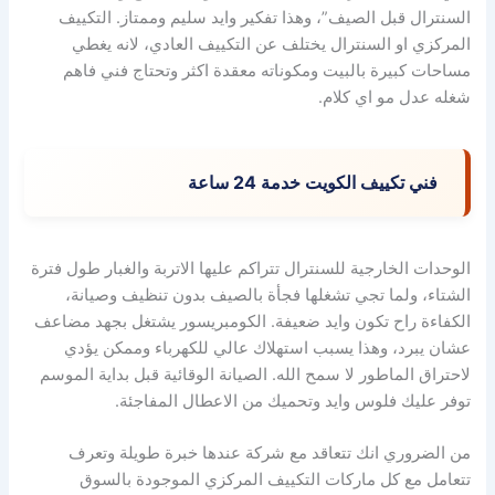
السنترال قبل الصيف”، وهذا تفكير وايد سليم وممتاز. التكييف
المركزي او السنترال يختلف عن التكييف العادي، لانه يغطي
مساحات كبيرة بالبيت ومكوناته معقدة اكثر وتحتاج فني فاهم
شغله عدل مو اي كلام.
فني تكييف الكويت خدمة 24 ساعة
الوحدات الخارجية للسنترال تتراكم عليها الاتربة والغبار طول فترة
الشتاء، ولما تجي تشغلها فجأة بالصيف بدون تنظيف وصيانة،
الكفاءة راح تكون وايد ضعيفة. الكومبريسور يشتغل بجهد مضاعف
عشان يبرد، وهذا يسبب استهلاك عالي للكهرباء وممكن يؤدي
لاحتراق الماطور لا سمح الله. الصيانة الوقائية قبل بداية الموسم
توفر عليك فلوس وايد وتحميك من الاعطال المفاجئة.
من الضروري انك تتعاقد مع شركة عندها خبرة طويلة وتعرف
تتعامل مع كل ماركات التكييف المركزي الموجودة بالسوق