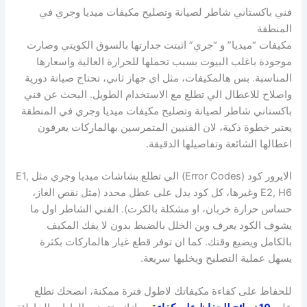
فني باكستاني شاطر لصيانة وتصليح مكيفات ميديا وجري في
المنطقة
مكيفات “ميديا” و “جري” اثبتت جدارتها بالسوق الكويتي وصارت
موجودة باغلب البيوت بسبب تحملها للحرارة العالية واسعارها
المناسبة. بس هالمكيفات، مثل اي جهاز ثاني، تحتاج صيانة دورية
واصلاح للاعطال الي تطلع مع الاستخدام الطويل. البحث عن فني
باكستاني شاطر لصيانة وتصليح مكيفات ميديا وجري في المنطقة
يعتبر خطوة ذكية، لان الفنيين المتمرسين بهالماركات يعرفون
اعطالها الشائعة وتفاصيلها الدقيقة.
الايرور كود (Error Codes) الي تطلع بشاشات ميديا وجري مثل E1,
E2, H6 وغيرها، كل كود يدل على عطل محدد (مثل نقص الغاز،
حساس حرارة خربان، او مشكلة بالكرت). الفني الشاطر اول ما
يشوف الكود يعرف وين الخلل بالضبط بدون لا يفك المكيف
بالكامل ويضيع وقتك. كما ان توفر قطع غيار هالماركات بكثرة
يسهل عملية التصليح ويخليها سريعة.
للحفاظ على كفاءة مكيفاتك لاطول فترة ممكنة، انصحك تطلع