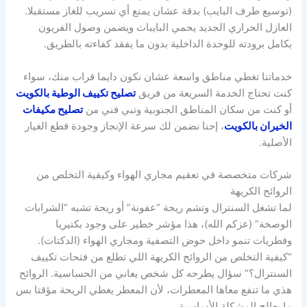
(توسيع طرف البايب) بدقة عشان يمنع أي تسريب للغاز مستقبلا.
العازل الحراري الجديد يحمي البايبات ويضمن وصول الفريون
بكامل برودته للوحدة الداخلية بدون ما يفقد كفاءته بالطريق.
خدماتنا تغطي مناطق واسعة عشان نكون دايما قراب منك، سواء
كنت تحتاج الخدمة السريعة من فريق
تصليح تكييف الوطية بالكويت
أو كنت من سكان المناطق الجنوبية وتبي فني من
تصليح مكيفات
الخيران بالكويت
، إحنا نضمن لك سرعة الإنجاز وجودة قطع الغيار
الأصلية.
شركات متخصصة في تعقيم مجاري الهواء وكيفية التخلص من
الروائح الكريهة
لما تشغل السنترال وتشم ريحة “عفونة” أو ريحة تشبه “الشرابات
الوصخة” (عزكم الله)، هذا مؤشر خطير على وجود بكتيريا
وفطريات تنمو داخل حوض التصفية ومجاري الهواء (الدكتات).
“كيفية التخلص من الروائح الكريهة اللي تطلع من فتحات تكييف
السنترال؟” سؤال يطرحه كل شخص يعاني من الحساسية. الروائح
هذي ما تنفع معاها المعطرات، لأن المعطر يغطي الريحة مؤقتا بس
ما يعالج المشكلة الأساسية.