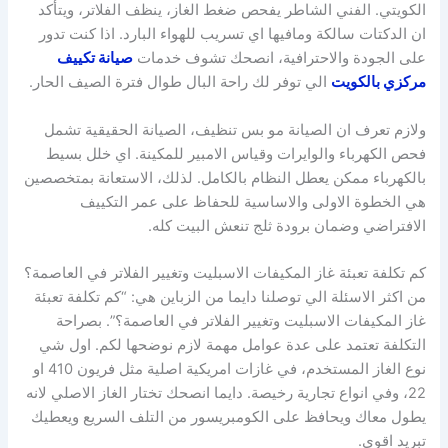
الكويتي. الفني الشاطر يفحص ضغط الغاز، ينظف الفلاتر، ويتأكد
ان الدكتات سالكة ومافيها اي تسريب للهواء البارد. اذا كنت تدور
على الجودة والاحترافية، انصحك تشوف خدمات
صيانة تكييف
مركزي بالكويت
الي توفر لك راحة البال طوال فترة الصيف الحار.
ولازم تعرف ان الصيانة مو بس تنظيف، الصيانة الحقيقية تشمل
فحص الكهرباء والوايرات وقياس الامبير للمكينة. اي خلل بسيط
بالكهرباء ممكن يعطل النظام بالكامل. لذلك، الاستعانة بمتخصصين
هي الخطوة الاولى والاساسية للحفاظ على عمر التكييف
الافتراضي وضمان برودة ثلج تنعش البيت كله.
كم تكلفة تعبئة غاز المكيفات الاسبليت وتغيير الفلاتر في العاصمة؟
من اكثر الاسئلة الي توصلنا دايما من الزباين هي: “كم تكلفة تعبئة
غاز المكيفات الاسبليت وتغيير الفلاتر في العاصمة؟”. بصراحة
التكلفة تعتمد على عدة عوامل مهمة لازم نوضحها لكم. اول شي
نوع الغاز المستخدم، في غازات امريكية اصلية مثل فريون 410 او
22، وفي انواع تجارية رخيصة. دايما انصحك تختار الغاز الاصلي لانه
يطول معاك ويحافظ على الكومبريسور من التلف السريع ويعطيك
تبريد اقوى.