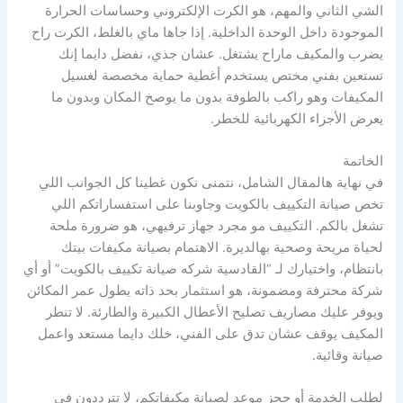
الشي الثاني والمهم، هو الكرت الإلكتروني وحساسات الحرارة
الموجودة داخل الوحدة الداخلية. إذا جاها ماي بالغلط، الكرت راح
يضرب والمكيف ماراح يشتغل. عشان جذي، نفضل دايما إنك
تستعين بفني مختص يستخدم أغطية حماية مخصصة لغسيل
المكيفات وهو راكب بالطوفة بدون ما يوصخ المكان وبدون ما
يعرض الأجزاء الكهربائية للخطر.
الخاتمة
في نهاية هالمقال الشامل، نتمنى نكون غطينا كل الجوانب اللي
تخص صيانة التكييف بالكويت وجاوبنا على استفساراتكم اللي
تشغل بالكم. التكييف مو مجرد جهاز ترفيهي، هو ضرورة ملحة
لحياة مريحة وصحية بهالديرة. الاهتمام بصيانة مكيفات بيتك
بانتظام، واختيارك لـ “القادسية شركه صيانة تكييف بالكويت” أو أي
شركة محترفة ومضمونة، هو استثمار بحد ذاته يطول عمر المكائن
ويوفر عليك مصاريف تصليح الأعطال الكبيرة والطارئة. لا تنطر
المكيف يوقف عشان تدق على الفني، خلك دايما مستعد واعمل
صيانة وقائية.
لطلب الخدمة أو حجز موعد لصيانة مكيفاتكم، لا تترددون في