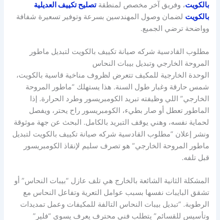
بالكويت
، وفريق آخر مخصص لمنطقة
تصليح تكييف العديلية
بالكويت
لضمان وصول المهندسين بسرعة وتوفير تسعيرة شفافة
وواضحة ترضي الجميع.
مطلوب القادسية شركه صيانة تكييف بالكويت لتبديل ماطور
المروحة الخارجي وتبديل بيبات النحاس
الوحدة الخارجية للمكيف تتعرض لظروف مناخية قاسية بالكويت،
شمس حارقة وغبار طول السنة. هذا يستهلك “ماطور المروحة
الخارجي” اللي وظيفته تبريد الكومبريسور وطرد الحرارة. إذا
الماطور تعطل أو صار بطيء، الكومبريسور راح يحتر، ويفصل
لحماية نفسه، وهني يوقف التبريد بالكامل. البحث عن جهة موثوقة
ونشر إعلان “مطلوب القادسية شركه صيانة تكييف بالكويت لتبديل
ماطور المروحة الخارجي” هو تصرف سليم لإنقاذ الكومبريسور
قبل تلفه.
المشكلة الثانية الشائعة بالخارج هي تلف عازل “بيبات النحاس” أو
تشقق البايبات نفسها بسبب عوامل التعرية وتفاعل النحاس مع
الرطوبة. “تبديل بيبات النحاس التالفة للمكيفات وعمل تمديدات
وتأسيس للقسائم” يتطلب فني محترف يعرف يسوي “فلير”