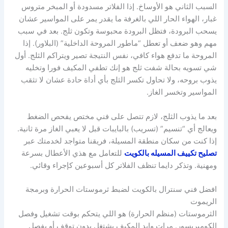
السبب الثاني هو الأوساخ. إذا الفلاتر مسدودة أو المبخر متروس
غبار، الهواء الحار اللي بالغرفة ما يقدر يمر على المواسير عشان
يسحب البرودة، فتظل البرودة محبوسة وتكون ثلج. بعد في سبب
مهم وهو ضعف أو تعطل “ماطور المروحة الداخلية” (البلاور). إذا
المروحة ما تدفع هواء كافي، نفس النتيجة تصير ويتراكم الثلج. أول
شي تسويه بحالة شفت ثلج هو إنك تطفي المكيف فورا وتخليه
يذوب بروحه، ولا تحاول تكسر الثلج بأي أداة حادة عشان لا تثقب
المواسير وتخسر الغاز.
بعد ما يذوب الثلج، لازم تتصل على فني مختص يفحص الضغط
ويعالج أي “تنسيم” (تسريب) بالبايبات قبل لا يعبي الغاز مرة ثانية.
إذا كنت من سكان منطقة المسيلة، فريقنا متواجد لخدمتك عبر
تصليح تكييف المسيله بالكويت
للتعامل مع هذي الأعطال بسرعة
ومهنية. وتذكر دايما تنظف الفلاتر كل أسبوعين كإجراء وقائي.
افضل فني سنترال بالكويت لضبط ثرموستات الحرارة وبرمجة
الريموت
الثرموستات (منظم الحرارة) هو اللي يتحكم بوقت تشغيل وفصل
الكومبريسور. مرات وايد المكيف يشتغل بدون توقف أو يفصل