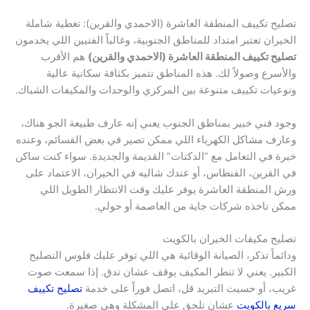
تصليح تكييف المنطقة العاشرة (الاحمدي والقرين): تغطية شاملة
الخيران تعتبر امتداد للمناطق الجنوبية، وغالباً الفنيين اللي يخدمون
تصليح تكييف المنطقة العاشرة (الاحمدي والقرين)
هم الأقرب
والأسرع وصولاً لك. هذه المناطق تتميز بكثافة سكانية عالية
ونوعيات تكييف متنوعة بين المركزي والوحدات والمكيفات الشباك.
وجود فني خبير بمناطق الجنوب يعني إنه عارف طبيعة الجو هناك،
وعارف مشاكل الكهرباء اللي ممكن تصير في بعض القسائم، وعنده
خبرة في التعامل مع “الدكتات” القديمة والجديدة. سواء كنت ساكن
في القرين، الفنطاس، أو عندك شاليه في الخيران، الاعتماد على
ورش المنطقة العاشرة يوفر عليك وقت الانتظار الطويل اللي
ممكن تاخذه شركات جاية من العاصمة أو حولي.
تصليح مكيفات الخيران بالكويت
ودائماً تذكر، الصيانة الوقائية هي اللي توفر عليك فلوس التصليح
الكبير. يعني لا تنطر المكيف يوقف عشان تدق. إذا سمعت صوت
غريب، أو حسيت التبريد قل، اتصل فوراً على خدمة
تصليح تكييف
سريع بالكويت
عشان تلحق على المشكلة وهي صغيرة.