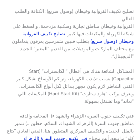
تصليح تكييف الفروانية وخيطان (وصول سريع): الكثافة والطلب
العالي
الفروانية وخيطان مناطق تجارية وسكنية مزدحمة، والضغط على
شبكة الكهرباء والمكيفات فيها كبير.
تصليح تكييف الفروانية
وخيطان (وصول سريع)
يتطلب فنيين متمرسين يعرفون يتعاملون
مع مختلف الماركات والموديلات، من القديم “المغبر” للجديد
“الديجيتال”.
المشاكل الشائعة هناك هي أعطال “الكابسترات” (Start
Capacitor) بسبب تذبذب الكهرباء، وتراكم الأوساخ بشكل كبير.
الفني الشاطر لازم يكون مجهز ببدائل لكل أنواع الكابسترات،
ويعرف يركب “هارد ستارت” (Hard Start Kit) للمكيفات اللي
“تعاند” وما تشتغل بسهولة.
فني تكييف جنوب السرة (الزهراء والشهداء): الفخامة والدقة
مناطق جنوب السرة (الزهراء، الشهداء، السلام، حطين…) تتميز
بالفلل الجديدة والتكييف المركزي المتطور. هنا، الفني العادي “بتاع
كله” ما ينفع. أنت محتاج
فني تكييف جنوب السرة (الزهراء