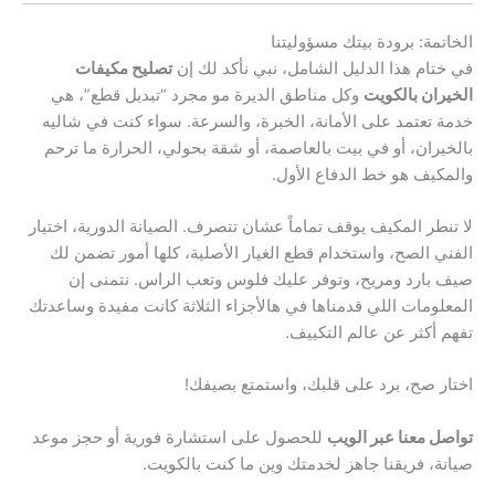
الخاتمة: برودة بيتك مسؤوليتنا
في ختام هذا الدليل الشامل، نبي نأكد لك إن
تصليح مكيفات
الخيران بالكويت
وكل مناطق الديرة مو مجرد “تبديل قطع”، هي
خدمة تعتمد على الأمانة، الخبرة، والسرعة. سواء كنت في شاليه
بالخيران، أو في بيت بالعاصمة، أو شقة بحولي، الحرارة ما ترحم
والمكيف هو خط الدفاع الأول.
لا تنطر المكيف يوقف تماماً عشان تتصرف. الصيانة الدورية، اختيار
الفني الصح، واستخدام قطع الغيار الأصلية، كلها أمور تضمن لك
صيف بارد ومريح، وتوفر عليك فلوس وتعب الراس. نتمنى إن
المعلومات اللي قدمناها في هالأجزاء الثلاثة كانت مفيدة وساعدتك
تفهم أكثر عن عالم التكييف.
اختار صح، برد على قلبك، واستمتع بصيفك!
تواصل معنا عبر الويب
للحصول على استشارة فورية أو حجز موعد
صيانة، فريقنا جاهز لخدمتك وين ما كنت بالكويت.