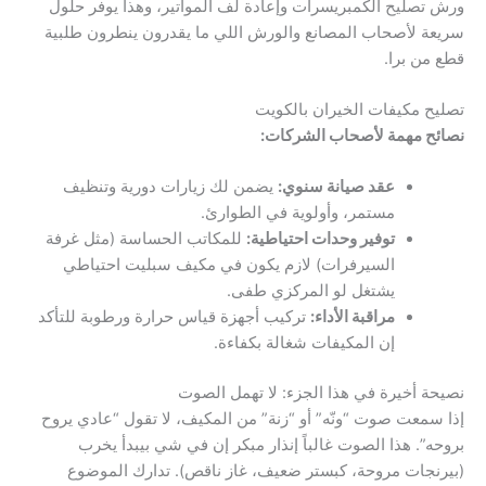
ورش تصليح الكمبريسرات وإعادة لف المواتير، وهذا يوفر حلول
سريعة لأصحاب المصانع والورش اللي ما يقدرون ينطرون طلبية
قطع من برا.
تصليح مكيفات الخيران بالكويت
نصائح مهمة لأصحاب الشركات:
عقد صيانة سنوي:
يضمن لك زيارات دورية وتنظيف
مستمر، وأولوية في الطوارئ.
توفير وحدات احتياطية:
للمكاتب الحساسة (مثل غرفة
السيرفرات) لازم يكون في مكيف سبليت احتياطي
يشتغل لو المركزي طفى.
مراقبة الأداء:
تركيب أجهزة قياس حرارة ورطوبة للتأكد
إن المكيفات شغالة بكفاءة.
نصيحة أخيرة في هذا الجزء: لا تهمل الصوت
إذا سمعت صوت “ونّه” أو “زنة” من المكيف، لا تقول “عادي يروح
بروحه”. هذا الصوت غالباً إنذار مبكر إن في شي بيبدأ يخرب
(بيرنجات مروحة، كبستر ضعيف، غاز ناقص). تدارك الموضوع