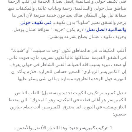
فني تكييف حولي والسالمية (اتصل نصل): الخدمة في قلب الزحمة
مناطق مثل حولي والسالمية، زحمة وبنايات عالية، والمكيفات فيها
شغالة ليل نهار. السكان هناك يحتاجون خدمة سريعة لأن الحر ما
يرحم والشقق تصير “ساونا” بدون تكييف.
فني تكييف حولي
والسالمية (اتصل نصل)
لازم يكون “حريف” سواقة عشان يوصل،
وحريف تكييف عشان يصلح بسرعة ويمشي.
أغلب المكيفات في هالمناطق تكون “وحدات سبليت” أو “شباك”
في الشقق القديمة. مشاكلها غالباً تكون تسريب ماي، صوت عالي،
أو ضعف تبريد بسبب قلة الصيانة. الفني الشاطر في حولي يعرف
إن “الكمبريسر الروتاري” الصغير حساس للحرارة، فلازم يتأكد إن
التهوية حول الوحدة الخارجية ممتازة ومافي شي يسكر عليها.
تبديل كمبريسر تكييف الكويت (جديد ومستعمل): القلب النابض
الكمبريسر هو أغلى قطعة في المكيف، وهو “المحرك” اللي يضغط
الغاز ويمشيه في الدورة. لما يحترق الكمبريسر، أنت جدام خيارين
صعبين:
تركيب كمبريسر جديد:
وهذا الخيار الأفضل والأضمن،