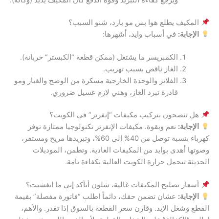
المكيف يطلع هوا بس مو بارد، شنو السبب؟
الإجابة:
في أسباب وايد، أشهرها:
الكمبريسر ما يشتغل (ممكن قطعة “الكبستر” خربانة).
الغاز ناقص بسبب تهريب.
الفلاتر والوحدة الخارجية مسكرة من الوصخ والغبار ومو
قادرة تبرد الغاز، وهني لازم غسيل ضروري.
هل تنصحون بتركيب مكيفات “إنفرتر” في الكويت؟
الإجابة:
نعم وبقوة. مكيفات الإنفرتر تكنولوجيا ممتازة توفر
كهرباء بنسبة توصل من 40% إلى 60%، وتبريدها مريح ومستقر،
وصوتها أهدى بوايد من المكيفات العادية. وتطمن، الموديلات
الحديثة تتحمل حرارة الكويت العالية بكفاءة تامة.
أسعار تصليح المكيفات غالية، شلون أتأكد إني ما انغشيت؟
الإجابة:
عشان تضمن حقك، دائماً اطلب “فاتورة مفصلة” بقيمة
القطع وشغل الإيد. وقارن سعر القطعة بالسوق إذا تقدر. والأهم،