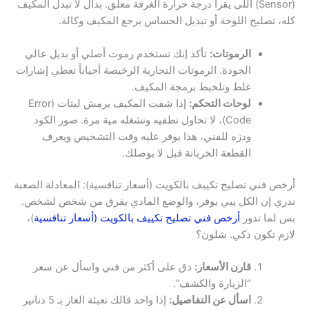
(Sensor) اللي يقرا درجة حرارة الغرفة معلق. بدال لا تبدل المكيف
كله، تصليح اللوحة أو تبديل الحساس يرجع المكيف وكالة.
الرموتات:
تأكد إنك تستخدم رموت أصلي أو بديل عالي
الجودة. الرموتات التجارية الرخيصة أحياناً تعطي إشارات
غلط وتلخبط برمجة المكيف.
لوحات التحكم:
إذا شفت المكيف يرمش ليتات (Error
Code)، لا تحاول تطفيه وتشغله مية مرة. صور الكود
ودزه للفني، هذا يوفر عليه وقت التشخيص ويعرف
القطعة الخربانة قبل لا يوصلك.
أرخص فني تصليح تكييف بالكويت (أسعار تنافسية): المعادلة الصعبة
ندري إن الكل يبي يوفر، والوضع المادي يفرق من شخص لشخص.
بس لما تدور
أرخص فني تصليح تكييف بالكويت (أسعار تنافسية
)،
لازم تكون ذكي. شلون؟
قارن الأسعار:
دق على أكثر من فني واسأل عن سعر
“الزيارة والكشف”.
اسأل عن التفاصيل:
إذا واحد قالك تعبئة الغاز بـ 5 دنانير