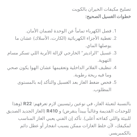
تصليح مكيفات الخيران بالكويت
خطوات الغسيل الصحيح:
فصل الكهرباء تماماً عن الوحدة لضمان الأمان.
تغطية الأجزاء الكهربائية (الكارت، الأسلاك) عشان ما
يوصلها الماي.
غسيل “الراديتر” الخارجي لإزالة الأتربة اللي تسكر مسام
التهوية.
تنظيف الفلاتر الداخلية وتعقيمها عشان الهوا يكون صحي
وما فيه ريحة رطوبة.
فحص ضغط الغاز بعد الغسيل والتأكد إنه بالمستوى
المطلوب.
بالنسبة لتعبئة الغاز، في نوعين رئيسيين لازم تعرفهم:
R22
(وهذا
للوحدات القديمة وغالباً بيبدأ ينقرض) و
R410
(الغاز الجديد الصديق
للبيئة واللي كفاءته أعلى). تأكد إن الفني يعبي الغاز المناسب
لمكيفك، لأن خلط الغازات ممكن يسبب انفجار أو عطل دائم
بالكمبريسر.