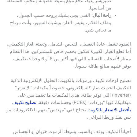
كمبريسر يديد، تدفع مبلغ بسيط للصيانة وتتجنب المشكلة
من أساسها.
راحة البال:
الفني يجي يشيك بروحه حسب الجدول،
ينظف الفلاتر، يقيس الغاز، ويشيك السيور، وأنت مرتاح
ما تحاتي شي.
العقود تشمل عادةً الغسيل، الفحص الشامل، وتعبئة الغاز التكميلي.
أما قطع الغيار الكبيرة فتكون بخصم خاص للمشتركين. هذا النظام
ممتاز لأصحاب القسائم اللي فيها أكثر من 5 أو 6 وحدات تكييف،
يوفر عليهم مبالغ طائلة سنوياً.
تصليح لوحات تكييف ورموتات بالكويت: الحلول الإلكترونية الذكية
التكييف الحديث صار كله إلكتروني، خصوصاً مكيفات “الإنفرتر”
(Inverter) اللي توفر طاقة. هذي المكيفات ما تعتمد بس على
ميكانيكا، فيها “بوردات” (PCBs) وحساسات دقيقة.
تصليح تكييف
بأفضل الاسعار بالكويت
يحتاج فني “مهندس” يفهم بالالكترونيات مو
بس بفك وربط البراغي.
أحياناً المكيف يوقف والسبب بسيط: الرموت خربان أو الحساس