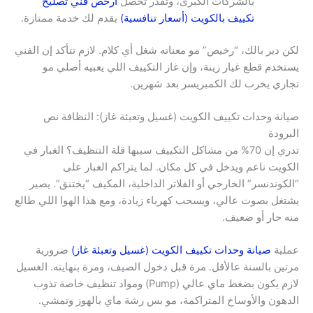
بالشركات الكبرى، وتقدر تحصل
أرخص فني تصليح
تكييف بالكويت (أسعار تنافسية)
يقدم لك خدمة ممتازة.
لكن دير بالك، “رخيص” مو معناته شغل أي كلام. لازم تتأكد إن الفني
يستخدم قطع غيار زينة، وإن غاز التكييف اللي يعبيه أصلي مو
تجاري يخرب لك الكمبريسر بعد شهرين.
صيانة وحدات تكييف الكويت (غسيل وتعبئة غاز): النظافة نص
البرودة
تدري إن 70% من مشاكل التكييف سببها قلة التنظيف؟ الغبار في
الكويت ناعم ويدخل في كل مكان. لما يتراكم الغبار على
“الكوندنسر” الخارجي أو الفلاتر الداخلية، المكيف “يختنق”. يصير
يشتغل بصوت عالي، ويسحب كهرباء زيادة، ومع هذا الهوا اللي طالع
منه حار أو ضعيف.
عملية
صيانة وحدات تكييف الكويت (غسيل وتعبئة غاز)
ضرورية
مرتين بالسنة عالأقل. مرة قبل دخول الصيف، ومرة بنهايته. الغسيل
لازم يكون بضغط ماي عالي (Pump) ومواد تنظيف خاصة تذوب
الدهون والأوساخ المتراكمة، مو بس رشة ماي بالهوز وتمشي.