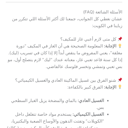
الأسئلة الشائعة (FAQ)
عشان نغطي كل الجوانب، جمعنا لك أكثر الأسئلة اللي تتكرر من
زباينا في الكويت:
كل متى لازم أعبي غاز للمكيف؟
الإجابة:
المعلومة الصحيحة هي أن الغاز في المكيف “دورة
مغلقة”، يعني المفروض ما ينقص أبداً إلا إذا كان في تسريب (ليك).
إذا كل سنة قاعد تعبي غاز، معناته عندك “ليك” لازم يتصلح أول، مو
بس تعبي وتمشي وتخسر فلوسك عالفاضي.
شنو الفرق بين غسيل الماكينة العادي والغسيل الكيميائي؟
الإجابة:
الفرق كبير بالكفاءة:
الغسيل العادي:
بالماي والمضخة يزيل الغبار السطحي
بس.
الغسيل الكيميائي:
يستخدم مواد خاصة تتغلغل داخل
“الكويلات” وتفتت الدهون والأوساخ الصعبة والبكتيريا،
ويرجع كفاءة التبريد وقوة الدفع كأن المكيف يديد (وكالة).