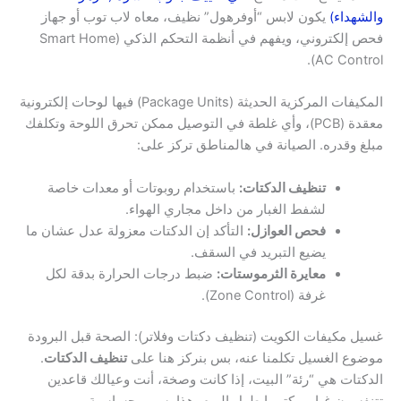
والشهداء)
يكون لابس “أوفرهول” نظيف، معاه لاب توب أو جهاز
فحص إلكتروني، ويفهم في أنظمة التحكم الذكي (Smart Home
AC Control).
المكيفات المركزية الحديثة (Package Units) فيها لوحات إلكترونية
معقدة (PCB)، وأي غلطة في التوصيل ممكن تحرق اللوحة وتكلفك
مبلغ وقدره. الصيانة في هالمناطق تركز على:
تنظيف الدكتات:
باستخدام روبوتات أو معدات خاصة
لشفط الغبار من داخل مجاري الهواء.
فحص العوازل:
التأكد إن الدكتات معزولة عدل عشان ما
يضيع التبريد في السقف.
معايرة الثرموستات:
ضبط درجات الحرارة بدقة لكل
غرفة (Zone Control).
غسيل مكيفات الكويت (تنظيف دكتات وفلاتر): الصحة قبل البرودة
موضوع الغسيل تكلمنا عنه، بس بنركز هنا على
تنظيف الدكتات
.
الدكتات هي “رئة” البيت، إذا كانت وصخة، أنت وعيالك قاعدين
تتنفسون غبار وبكتيريا طول اليوم. هذا يسبب حساسية، ربو،