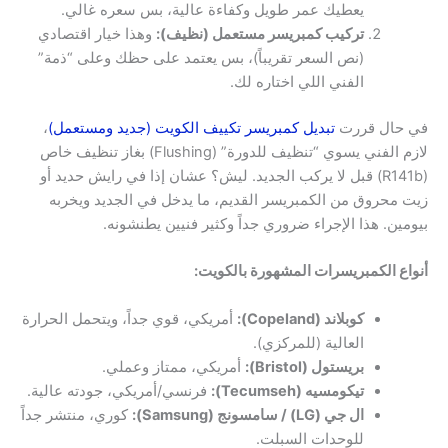
يعطيك عمر طويل وكفاءة عالية، بس سعره غالي.
تركيب كمبريسر مستعمل (نظيف):
وهذا خيار اقتصادي
(نص السعر تقريباً)، بس يعتمد على حظك وعلى “ذمة”
الفني اللي اختاره لك.
في حال قررت
تبديل كمبريسر تكييف الكويت (جديد ومستعمل)
،
لازم الفني يسوي “تنظيف للدورة” (Flushing) بغاز تنظيف خاص
(R141b) قبل لا يركب الجديد. ليش؟ عشان إذا في رايش حديد أو
زيت محروق من الكمبريسر القديم، ما يدخل في الجديد ويخربه
بيومين. هذا الإجراء ضروري جداً وكثير فنيين يطنشونه.
أنواع الكمبريسرات المشهورة بالكويت:
كوبلاند (Copeland):
أمريكي، قوي جداً، ويتحمل الحرارة
العالية (للمركزي).
بريستول (Bristol):
أمريكي، ممتاز وعملي.
تيكومسيه (Tecumseh):
فرنسي/أمريكي، جودته عالية.
ال جي (LG) / سامسونج (Samsung):
كوري، منتشر جداً
للوحدات السبلت.