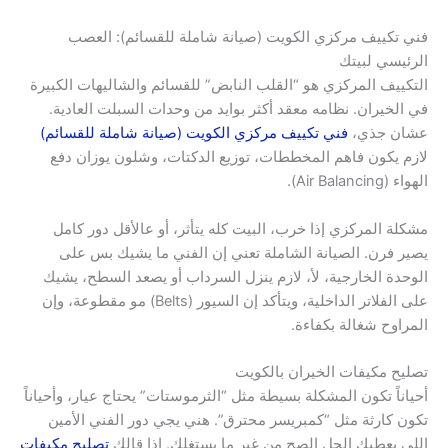
فني تكييف مركزي الكويت (صيانة شاملة للقسائم): العصب
الرئيسي لبيتك
التكييف المركزي هو “القلب النابض” للقسائم والشاليهات الكبيرة
في الخيران. نظامه معقد أكثر بوايد من وحدات السبلت العادية.
عشان جذي،
فني تكييف مركزي الكويت (صيانة شاملة للقسائم)
لازم يكون فاهم المخططات، توزيع الدكتات، وشلون يوزان دفع
الهواء (Air Balancing).
مشكلة المركزي إذا خرب، البيت كله يتأثر، أو عالأقل دور كامل
يصير فرن. الصيانة الشاملة تعني إن الفني ما يشيك بس على
الوحدة الخارجية، لأ، لازم ينزل السرداب أو يصعد السطح، يشيك
على الفلاتر الداخلية، ويتأكد إن السيور (Belts) مو مقطوعة، وإن
المراوح شغالة بكفاءة.
تصليح مكيفات الخيران بالكويت
أحياناً تكون المشكلة بسيطة مثل “الثرموستات” يحتاج عيار، وأحياناً
تكون كارثة مثل “كمبريسر محترق”. هني يجي دور الفني الأمين
اللي يعطيك الحل الصح من غير ما يستغلك. إذا قالك
تصليح مكيفات