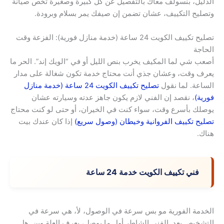
الدليل، بنسولف معاك بالتفصيل عن كل كبيرة وصغيرة تخص صيانة
وتصليح التكييف، عشان تضمن إن صيفك يمر بسلام وبرودة.
تصليح تكييف الكويت 24 ساعة (خدمة منازل فورية): الفزعة وقت
الحاجة
أصعب شي لما المكيف يخرب بنص الليل أو في “الويك إند”. الحر ما
يعرف وقت، وعشان جذي أنت محتاج خدمة تكون شغالة على مدار
الساعة. لما نقول
تصليح تكييف الكويت 24 ساعة (خدمة منازل
فورية)
، نقصد إن الفني لازم يكون جاهز عدته وسيارته عشان
يوصلك بأسرع وقت، سواء كنت في الخيران، أو حتى لو كنت محتاج
تصليح تكييف الفروانية وخيطان (وصول سريع)
إذا كان عندك بيت
هناك.
فني تكييف الكويت خدمة 24 ساعة
الخدمة الفورية مو بس سرعة في الوصول، لأ، هي سرعة في
التشخيص بعد. الفني الشاطر أول ما يوصل، يعرف العلة وين. هل