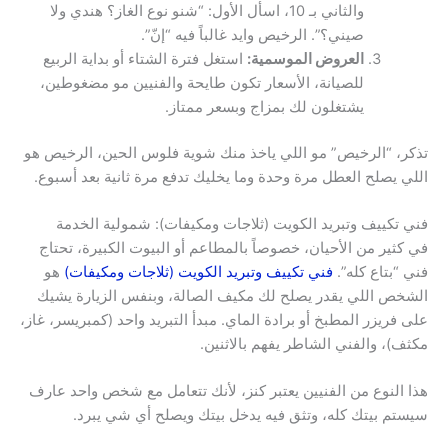
والثاني بـ 10، اسأل الأول: “شنو نوع الغاز؟ هندي ولا
صيني؟”. الرخيص وايد غالباً فيه “إنّ”.
العروض الموسمية:
استغل فترة الشتاء أو بداية الربيع
للصيانة، الأسعار تكون طايحة والفنيين مو مضغوطين،
يشتغلون لك بمزاج وبسعر ممتاز.
تذكر، “الرخيص” مو اللي ياخذ منك شوية فلوس الحين، الرخيص هو
اللي يصلح العطل مرة وحدة وما يخليك تدفع مرة ثانية بعد أسبوع.
فني تكييف وتبريد الكويت (ثلاجات ومكيفات): شمولية الخدمة
في كثير من الأحيان، خصوصاً بالمطاعم أو البيوت الكبيرة، تحتاج
فني “بتاع كله”.
فني تكييف وتبريد الكويت (ثلاجات ومكيفات)
هو
الشخص اللي يقدر يصلح لك مكيف الصالة، وبنفس الزيارة يشيك
على فريزر المطبخ أو برادة الماي. مبدأ التبريد واحد (كمبريسر، غاز،
مكثف)، والفني الشاطر يفهم بالاثنين.
هذا النوع من الفنيين يعتبر كنز، لأنك تتعامل مع شخص واحد عارف
سيستم بيتك كله، وتثق فيه يدخل بيتك ويصلح أي شي يبرد.