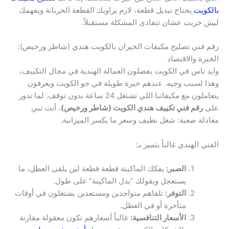
بالكويت
يحتاج تبديل قطعة، لازم يراويك القطعة الخربانة ويفهمك
ليش خربت عشان تتفادى المشكلة مستقبلاً.
رقم فني تصليح مكيفات الخيران بالكويت هندي (شاطر ورخيص):
الخبرة والاقتصاد
وايد ناس في الكويت يفضلون العمالة الهندية في مجال التكييف،
وهذا لسبب وجيه. عندهم خبرة طويلة في جو الكويت ويعرفون
يتعاملون مع مكيفاتنا اللي تشتغل 24 ساعة بدون توقف. لما تدور
على
رقم فني تكييف هندي الكويت (شاطر ورخيص)
، أنت تبي
معادلة صعبة: شغل نظيف وسعر ما يكسر الميزانية.
الفني الهندي غالباً يتميز بـ:
الصبر:
يفكك الماكينة قطعة قطعة لين يلقى العطل، ما
يستعجل ويقولك “بدل الماكينة” على طول.
التوفر:
تلقاهم متواجدين ومستعدين يشتغلون في أوقات
متأخرة أو في العطل.
الأسعار التنافسية:
غالباً أسعارهم تكون معقولة مقارنة