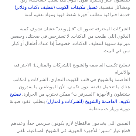
ومشاكل تنفسية.
غسيل مكيفات الكويت (تنظيف دكتات وفلاتر)
خدمة احترافية تتطلب أجهزة شفط قوية ومواد تعقيم آمنة.
الشركات المحترفة تصور لك “قبل وبعد” عشان تشوف كمية
البلاوي اللي طلعت من الدكتات. لا تسترخص في صحتك، وخصص
ميزانية سنوية لتنظيف الدكتات، خصوصاً إذا عندك أطفال أو كبار
سن في البيت.
تصليح تكييف العاصمة والشويخ (للشركات والمنازل): الاحترافية
والالتزام
العاصمة والشويخ هي قلب الكويت التجاري. الشركات والمكاتب
هناك ما تتحمل دقيقة بدون تكييف، لأن الموظفين ما يقدرون
يشتغلون والأجهزة “السيرفرات” ممكن تخترب من الحرارة.
تصليح
تكييف العاصمة والشويخ (للشركات والمنازل)
يتطلب عقود صيانة
دورية وزيارات منتظمة.
الفنيين اللي يخدمون هالقطاع لازم يكونون سريعين جداً، وعندهم
قطع غيار “سبير” للأجهزة الحيوية. في الشويخ الصناعية، تلقى