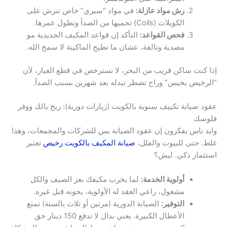
رش مواد عازلة:
في مواد “سبري” خاص تنرش على
الكويلات (Coils) تحميها من الصدأ وتطول عمرها.
فحص القواعد:
التأكد إن قواعد المكيف الحديدية مو
مصدية وتالفة، عشان ما تطيح الماكينة لا سمح الله.
إذا كنت ساكن قريب من البحر، لا تسترخص في قطع الغيار، لأن
“الرخيص بخيس” وراح تضطر تبدله بعد شهرين بسبب الصدأ.
عقود صيانة تكييف سنوية بالكويت (زيارات دورية): ريح بالك ووفر
فلوسك
وايد ناس يفكرون إن عقود الصيانة بس للشركات والمجمعات، وهذا
غلط. حتى للبيوت والفلل،
صيانة المكيف بالكويت رخيص
تعتبر
استثمار ذكي. ليش؟
أولوية الخدمة:
لما يخرب مكيفك بعز الصيف والكل
مشغول، راعي العقد له الأولوية، يجونه قبل غيره.
التوفير:
الصيانة الدورية (مرتين أو ثلاث بالسنة) تمنع
الأعطال الكبيرة. يعني بدال لا تدفع 150 دينار حق