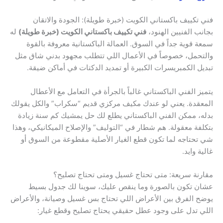
فني تكييف باكستاني الكويت (خبرة طويلة): الجودة والاتقان
بجانب الفنيين الهنود،
فني تكييف باكستاني الكويت (خبرة طويلة)
له
سمعة قوية جداً في السوق. العمالة الباكستانية معروفة بالقوة
والتحمل، خصوصاً في الأعمال اللي تتطلب مجهود بدني شاق مثل
تبديل الكمبريسرات الكبيرة أو تمديد الدكتات في أماكن ضيقة.
يتميز الفني الباكستاني غالباً بالجرأة في التعامل مع الأعطال
المعقدة. يعني لو عندك مكيف مركزي قديم “سكراب” والكل يقولك
بدله، ممكن الفني الباكستاني يطلع لك حل يمشيك كم سنة زيادة
بتكلفة معقولة. هم شطار في “التوليف” والإصلاح الميكانيكي، وهذا
شي تحتاجه لما تكون قطع الغيار الأصلية مقطوعة من السوق أو
غالية وايد.
مقارنة سريعة: متى تحتاج غسيل ومتى تحتاج تصليح؟
عشان تكون بالصورة وما ينقص عليك، سوينا لك جدول بسيط
يوضح الفرق بين الأعراض اللي تحتاج بس غسيل وصيانة، والأعراض
اللي تدل على وجود عطل حقيقي يحتاج تصليح وقطع غيار: