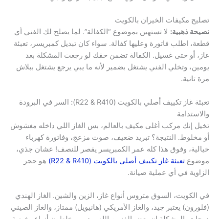
تصليح مكيفات الخيران بالكويت
نصيحة ذهبية:
لا تستهين بموضوع “الكفالة”. لما يصلح لك الفني أي
قطعة، اطلب فاتورة وعليها كفالة. سواء كان تبديل كمبريسر، تعبئة
غاز، أو حتى غسيل. الكفالة تضمن حقك لو رجعت المشكلة بعد
يومين، وتخلي الفني يشتغل بضمير لأنه ما يبي يرجع يشتغل ببلاش
مرة ثانية.
تعبئة غاز تكييف أصلي بالكويت (R22 & R410): السر في البرودة
والاستدامة
تخيل إنك مركب أغلى مكيف بالعالم، بس الغاز اللي داخله مغشوش
أو مخلوط. النتيجة؟ تبريد ضعيف، صوت مزعج، وفاتورة كهرباء
خيالية، وفوق هذا كله عمر الكمبريسر يقصر للنصف! عشان جذي،
موضوع
تعبئة غاز تكييف أصلي بالكويت (R22 & R410)
هو حجر
الزاوية في أي عملية صيانة.
في الكويت، السوق متروس أنواع غاز، الزين والشين. الغاز الهندي
(فلورون) يعتبر جيد، والغاز الأمريكي (هانيويل) ممتاز، والغاز الصيني