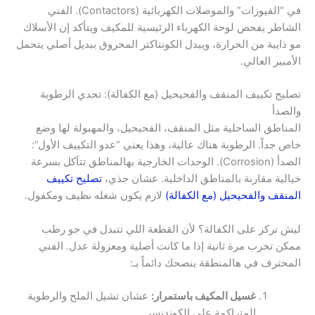
في “الفيوزات” والموصلات الكهربائية (Contactors). الفني
الشاطر يفحص لوحة الكهرباء الرئيسية للمكيف ويتأكد إن الأسلاك
مو ذايبة من الحرارة، ويبدل الكونتاكتر المحروق ببديل أصلي يتحمل
الأمبير العالي.
تصليح تكييف المنقف والفحيحيل (مع الكفالة): تحدي الرطوبة
والصدأ
المناطق الساحلية مثل المنقف، الفحيحيل، والمهبولة لها وضع
خاص جداً. الرطوبة هناك عالية، وهذا يعني “عدو التكييف الأول”:
الصدأ (Corrosion). الوحدات الخارجية بهالمناطق تتآكل بسرعة
خيالية مقارنة بالمناطق الداخلية. عشان جذي،
تصليح تكييف
المنقف والفحيحيل (مع الكفالة)
لازم يكون شغله نظيف ومكفول.
ليش نركز على الكفالة؟ لأن القطعة اللي تتبدل في جو رطب
ممكن تخرب مرة ثانية إذا ما كانت أصلية ومعزولة عدل. الفني
المحترف في هالمنطقة ينصحك دائماً بـ:
غسيل المكيف باستمرار:
عشان تشيل الملح والرطوبة
المتراكمة على الكوندنسر.