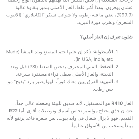
درجات. المشكلة إن بعض الفنيين الله يهديهم يخلطون أنواع رخيصة
عشان يوفرون، وهذا أكبر غلط. الغاز الأصلي يتميز بنقاوة عالية
(99.9%)، يعني ما فيه رطوبة ولا شوائب تسكر “الكابيلاري” (الأنبوب
الشعري) وتخرب دورة التبريد.
شلون تعرف إن الغاز أصلي؟
الأسطوانة:
تأكد إن عليها ختم المصنع وبلد المنشأ (Made
in USA, India, etc).
الضغط:
الفني المحترف يفحص الضغط (PSI) قبل وبعد
التعبئة، والغاز الأصلي يعطي قراءة مستقرة بسرعة.
التبريد:
الفرق يبين معاك فوراً، الهوا يصير بارد “يذبح” مو
بس رطب.
الغاز
R410
هو المستقبل، لأنه صديق للبيئة وضغطه عالي جداً،
عشان جذي يحتاج مواسير نحاس أسمك وتوصيلات أقوى. أما
R22
القديم، فهو لا يزال شغال في وايد بيوت، بس سعره قاعد يرتفع لأنه
بيبدأ ينسحب من الأسواق عالمياً.