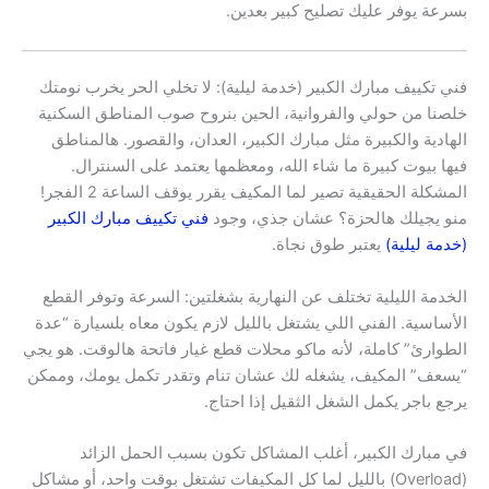
بسرعة يوفر عليك تصليح كبير بعدين.
فني تكييف مبارك الكبير (خدمة ليلية): لا تخلي الحر يخرب نومتك
خلصنا من حولي والفروانية، الحين بنروح صوب المناطق السكنية
الهادية والكبيرة مثل مبارك الكبير، العدان، والقصور. هالمناطق
فيها بيوت كبيرة ما شاء الله، ومعظمها يعتمد على السنترال.
المشكلة الحقيقية تصير لما المكيف يقرر يوقف الساعة 2 الفجر!
منو يجيلك هالحزة؟ عشان جذي، وجود
فني تكييف مبارك الكبير
(خدمة ليلية)
يعتبر طوق نجاة.
الخدمة الليلية تختلف عن النهارية بشغلتين: السرعة وتوفر القطع
الأساسية. الفني اللي يشتغل بالليل لازم يكون معاه بلسيارة “عدة
الطوارئ” كاملة، لأنه ماكو محلات قطع غيار فاتحة هالوقت. هو يجي
“يسعف” المكيف، يشغله لك عشان تنام وتقدر تكمل يومك، وممكن
يرجع باجر يكمل الشغل الثقيل إذا احتاج.
في مبارك الكبير، أغلب المشاكل تكون بسبب الحمل الزائد
(Overload) بالليل لما كل المكيفات تشتغل بوقت واحد، أو مشاكل