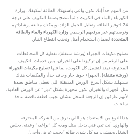
من المهم جداً إنك تكون واعي باستهلاك الطاقة لمكيفك. وزارة
الكهرباء والماء في الكويت دائماً تنصح بضبط التكييف على درجة
24 لتوفير الطاقة وتقليل الحمل الزائد، ويمكنك متابعة إرشاداتهم
وتوصياتهم عبر موقعهم الرسمي
وزارة الكهرباء والماء والطاقة
المتجددة
لضمان استخدام أمثل وتجنب انقطاع التيار.
تصليح مكيفات الجهراء (ورشة متنقلة): تغطية كل المحافظات
على الرغم من إن تركيزنا على الخيران، بس خدمات التكييف
المحترفة تمتد لتشمل كل الكويت، بما فيها
تصليح مكيفات الجهراء
(ورشة متنقلة)
. الجهراء جوها حار وجاف جداً، والمكيفات هناك
تستهلك بشكل أسرع. الورش المتنقلة اللي تغطي مناطق بعيدة
مثل الجهراء والخيران تكون مجهزة بشكل “دبل” عن الورش العادية،
لأنهم عارفين إن الرجعة للمحل عشان تجيب قطعة ناقصة بتاخذ
ساعات.
هذا النوع من الاستعداد هو اللي يفرق بين الشركة المحترفة
والهاوي. أنت تبي فني يدخل بيتك ومعه كل “براغيه” وعدته، يخلص
الشغل ويمشي، مو كل شوي طالع “بجيب غرض وأجي”.