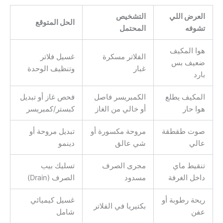
العرض اللي
التشخيص
الحل المتوقع
تشوفه
المحتمل
هوا المكيف
الفلاتر مسكرة
غسيل فلاتر
ضعيف بس
غبار
وتنظيف الوحدة
بارد
المكيف يطلع
الكمبريسر فاصل
فحص غاز أو تبديل
هوا حار
أو خالي من الغاز
كبستر/كمبريسر
صوت طقطقة
مروحة مكسورة أو
تبديل مروحة أو
عالي
شي عالق
دينمو
تنقيط ماي
مجرى الصرف
تسليك بيب
داخل الغرفة
مسدود
الصرف (Drain)
ريحة رطوبة أو
غسيل كيميائي
بكتيريا في الفلاتر
عفن
شامل