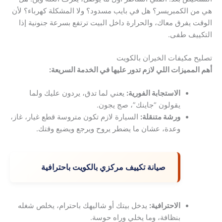
هي من الكمبريسر؟ هل في بايب مسدود؟ ولا المشكلة كهرباء؟ لأن
الوقت يفرق معاك، والحرارة داخل البيت ترتفع بسرعة جنونية إذا
التكييف طفى.
تصليح مكيفات الخيران بالكويت
أهم المميزات اللي لازم تدور عليها في الخدمة السريعة:
الاستجابة الفورية:
يعني لما تدق، يردون عليك ولما
يقولون “جاينك”، صج يجون.
ورشة متنقلة:
السيارة لازم تكون متروسة قطع غيار، غاز،
وعدة، عشان ما يضطر يروح ويرجع ويضيع وقتك.
صيانة تكييف مركزي بالكويت باحترافية
الاحترافية:
يدخل بيتك أو شاليهك باحترام، يخلص شغله
بنظافة، وما يخلي وراه حوسة.