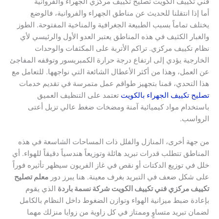
فني تكييف الكويت تصليح تكييف مركزي الجهراء والفروانية
أما إذا انتقلنا للحديث عن مناطق الجهراء والفروانية، فالوضع
يختلف تماماً بسبب الطبيعة الجغرافية والمناخية المفتوحة. الطوز
والغبار الكثيف في هذه المناطق يعتبر العدو الأول والرئيسي لأي
نظام تكييف مركزي. تراكم الأتربة على المكثفات والوحدات
الخارجية يؤدي إلى ارتفاع درجة حرارة الكمبريسور وتوقفه المفاجئ
عن العمل، وهذا من أكثر الأعطال الشائعة التي نواجهها. للتعامل مع
هذا التحدي، قمنا بتجهيز طواقم عمل متمرسة في تقديم خدمات
تصليح تكييف الجهراء بالكويت
تعتمد على التنظيف العميق
باستخدام مواد كيميائية آمنة ومضخات ضغط عالي تزيل أعتى
الرواسب.
من جهة أخرى، المنازل والفلل ذات المساحات الشاسعة في هذه
المناطق تتطلب قدرات تبريد هائلة وتوزيعاً هندسياً دقيقاً للهواء. أي
خلل في توزيع الدكتات أو نقص في غاز الفريون سيظهر تأثيره فوراً
على شكل ضعف في التبريد بغرف معينة. هنا يبرز دور
معلم تصليح
تكييف مركزي فني تكييف الكويت شركة نسمة باردة
الذي يقوم
بإعادة ضبط ميزانية الهواء وتوازن الضغوط داخل النظام بالكامل
لضمان تبريد متساوٍ وممتاز في كل زاوية من زوايا منزلك مهما