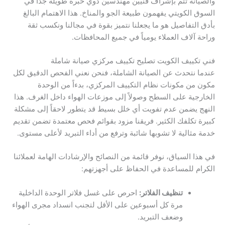
والصيانة تتم بإشراف فنيين مهندسين ذوي خبرة طويلة جداً في
السوق الكويتي يفهمون طبيعة الجو والمناخ. هذا الاهتمام البالغ
بأدق التفاصيل هو ما يجعلنا نتميز بقوة في مجالنا ونكسب ثقة
وراحة آلاف العملاء يومياً في جميع المحافظات.
فني تكييف الكويت تصليح تكييف مركزي صيانة شاملة
عندما نتحدث عن الصيانة الشاملة، فنحن نعني الفحص الدقيق لكل
مكون من مكونات نظام التكييف المركزي، بدءاً من الوحدة
الخارجية على السطح وصولاً إلى موزعات الهواء داخل الغرف. هذا
النهج يضمن عدم تفويت أي خلل بسيط قد يتطور لاحقاً إلى مشكلة
كبيرة تكلفك الكثير. فريقنا مزود بقوائم فحص معتمدة تضمن تقديم
خدمة مثالية لا تشوبها شائبة وترفع من أداء التبريد لأعلى مستوى.
في هذا السياق، نوفر قائمة من النصائح والإرشادات الهامة لعملائنا
الكرام للمساعدة في الحفاظ على أجهزتهم:
تنظيف الفلاتر:
احرص على غسل فلاتر الوحدة الداخلية
مرة كل أسبوعين على الأقل لتجنب انسداد مجرى الهواء
وضعف التبريد.