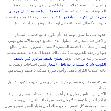
والمال. لذا، ننصح عملائنا دائماً بالاشتراك في برامجنا السنوية
المتنوعة، حيث نقدم عبر
شركة نسمة باردة تصليح تكييف مركزي
فني تكييف الكويت صيانة دورية
خدمات فحص دقيقة ومتكاملة تمنع
حدوث الأعطال المفاجئة خلال أوقات الذروة واشتداد الحرارة.
علاوة على ما سبق، نهتم جداً بأن تكون جميع خدماتنا الممتازة
والاحترافية بأسعار في متناول أيدي الجميع دون مغالاة. نحن نؤمن
إيماناً راسخاً بأن الخدمة المتميزة لا تعني بالضرورة أسعاراً مبالغ
فيها ومرهقة للجيوب. بناءً على ذلك، حققنا المعادلة الصعبة بتقديم
خدمات راقية من خلال توفير
تصليح تكييف مركزي فني تكييف
الكويت شركة نسمة باردة باقل الاسعار
لنلبي احتياجات وتطلعات
كافة عملائنا الكرام بأفضل وأجود صورة ممكنة ترضيهم وتسعدهم.
شركة نسمة باردة تصليح تكييف مركزي فني تكييف الكويت غسيل
دكتات
الكثير من الناس يغفلون عن أهمية نظافة الدكتات ومجاري الهواء.
تراكم الغبار والأوساخ لا يقلل فقط من كفاءة التبريد، بل يسبب
حساسية ومشاكل تنفسية خطيرة للأطفال وكبار السن. نقوم بغسيل