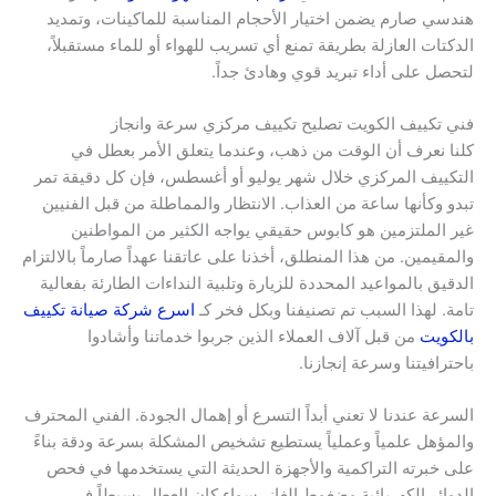
هندسي صارم يضمن اختيار الأحجام المناسبة للماكينات، وتمديد
الدكتات العازلة بطريقة تمنع أي تسريب للهواء أو للماء مستقبلاً،
لتحصل على أداء تبريد قوي وهادئ جداً.
فني تكييف الكويت تصليح تكييف مركزي سرعة وانجاز
كلنا نعرف أن الوقت من ذهب، وعندما يتعلق الأمر بعطل في
التكييف المركزي خلال شهر يوليو أو أغسطس، فإن كل دقيقة تمر
تبدو وكأنها ساعة من العذاب. الانتظار والمماطلة من قبل الفنيين
غير الملتزمين هو كابوس حقيقي يواجه الكثير من المواطنين
والمقيمين. من هذا المنطلق، أخذنا على عاتقنا عهداً صارماً بالالتزام
الدقيق بالمواعيد المحددة للزيارة وتلبية النداءات الطارئة بفعالية
تامة. لهذا السبب تم تصنيفنا وبكل فخر كـ
اسرع شركة صيانة تكييف
بالكويت
من قبل آلاف العملاء الذين جربوا خدماتنا وأشادوا
باحترافيتنا وسرعة إنجازنا.
السرعة عندنا لا تعني أبداً التسرع أو إهمال الجودة. الفني المحترف
والمؤهل علمياً وعملياً يستطيع تشخيص المشكلة بسرعة ودقة بناءً
على خبرته التراكمية والأجهزة الحديثة التي يستخدمها في فحص
الدوائر الكهربائية وضغوط الغاز. سواء كان العطل بسيطاً في