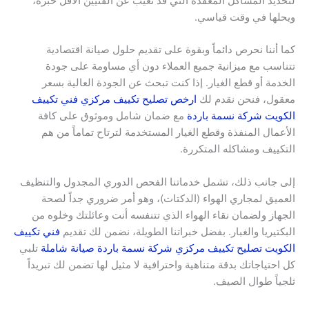
لتحديد المشاكل المعقدة التي قد تغيب عن الفنيين الأقل خبرة،
ويحلها في وقت قياسي.
كما أننا نحرص دائماً وبقوة على تقديم حلول صيانة اقتصادية
تتناسب مع ميزانية جميع العملاء دون أي مساومة على جودة
الخدمة أو قطع الغيار. إذا كنت تبحث عن الجودة العالية بسعر
معقول، فنحن نقدم لك
ارخص تصليح تكييف مركزي فني تكييف
الكويت شركة نسمة باردة
مع ضمان شامل وموثوق على كافة
الأعمال المنفذة وقطع الغيار المستخدمة لترتاح تماماً من هم
التكييف ومشاكله المتكررة.
إلى جانب ذلك، تشمل خدماتنا الفحص الدوري المجدول والتنظيف
العميق لمجاري الهواء (الدكتات)، وهو أمر ضروري جداً لصحة
الجهاز ولضمان نقاء الهواء الذي تتنفسه أنت وعائلتك وخلوه من
البكتيريا والغبار. بفضل خبراتنا الطويلة، نضمن لك تقديم
فني تكييف
الكويت تصليح تكييف مركزي شركة نسمة باردة صيانة شاملة
تلبي
كل احتياجاتك بدقة متناهية واحترافية لا مثيل لها تضمن لك تبريداً
ثلجياً طوال الصيف.