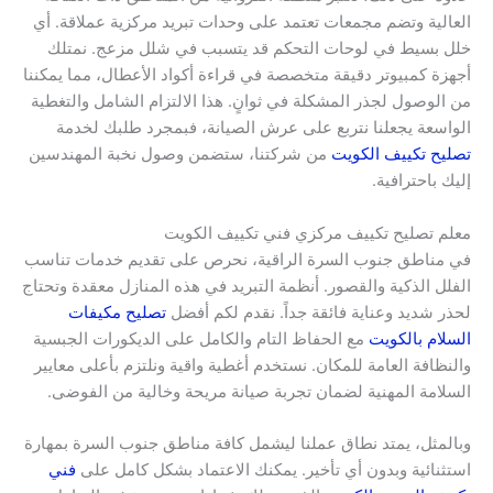
العالية وتضم مجمعات تعتمد على وحدات تبريد مركزية عملاقة. أي
خلل بسيط في لوحات التحكم قد يتسبب في شلل مزعج. نمتلك
أجهزة كمبيوتر دقيقة متخصصة في قراءة أكواد الأعطال، مما يمكننا
من الوصول لجذر المشكلة في ثوانٍ. هذا الالتزام الشامل والتغطية
الواسعة يجعلنا نتربع على عرش الصيانة، فبمجرد طلبك لخدمة
تصليح تكييف الكويت
من شركتنا، ستضمن وصول نخبة المهندسين
إليك باحترافية.
معلم تصليح تكييف مركزي فني تكييف الكويت
في مناطق جنوب السرة الراقية، نحرص على تقديم خدمات تناسب
الفلل الذكية والقصور. أنظمة التبريد في هذه المنازل معقدة وتحتاج
لحذر شديد وعناية فائقة جداً. نقدم لكم أفضل
تصليح مكيفات
السلام بالكويت
مع الحفاظ التام والكامل على الديكورات الجبسية
والنظافة العامة للمكان. نستخدم أغطية واقية ونلتزم بأعلى معايير
السلامة المهنية لضمان تجربة صيانة مريحة وخالية من الفوضى.
وبالمثل، يمتد نطاق عملنا ليشمل كافة مناطق جنوب السرة بمهارة
استثنائية وبدون أي تأخير. يمكنك الاعتماد بشكل كامل على
فني