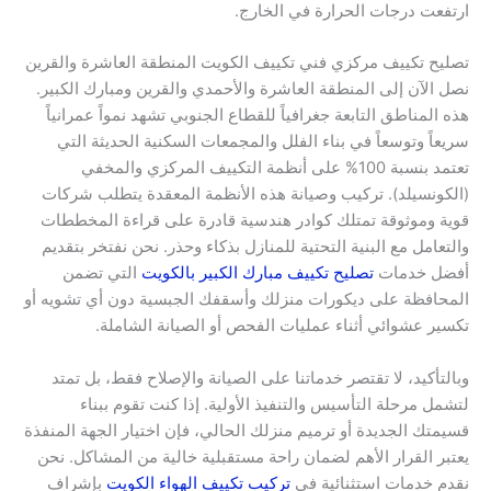
ارتفعت درجات الحرارة في الخارج.
تصليح تكييف مركزي فني تكييف الكويت المنطقة العاشرة والقرين
نصل الآن إلى المنطقة العاشرة والأحمدي والقرين ومبارك الكبير.
هذه المناطق التابعة جغرافياً للقطاع الجنوبي تشهد نمواً عمرانياً
سريعاً وتوسعاً في بناء الفلل والمجمعات السكنية الحديثة التي
تعتمد بنسبة 100% على أنظمة التكييف المركزي والمخفي
(الكونسيلد). تركيب وصيانة هذه الأنظمة المعقدة يتطلب شركات
قوية وموثوقة تمتلك كوادر هندسية قادرة على قراءة المخططات
والتعامل مع البنية التحتية للمنازل بذكاء وحذر. نحن نفتخر بتقديم
أفضل خدمات
تصليح تكييف مبارك الكبير بالكويت
التي تضمن
المحافظة على ديكورات منزلك وأسقفك الجبسية دون أي تشويه أو
تكسير عشوائي أثناء عمليات الفحص أو الصيانة الشاملة.
وبالتأكيد، لا تقتصر خدماتنا على الصيانة والإصلاح فقط، بل تمتد
لتشمل مرحلة التأسيس والتنفيذ الأولية. إذا كنت تقوم ببناء
قسيمتك الجديدة أو ترميم منزلك الحالي، فإن اختيار الجهة المنفذة
يعتبر القرار الأهم لضمان راحة مستقبلية خالية من المشاكل. نحن
نقدم خدمات استثنائية في
تركيب تكييف الهواء الكويت
بإشراف