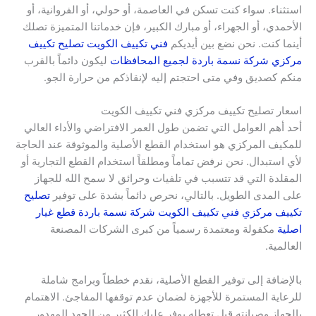
استثناء. سواء كنت تسكن في العاصمة، أو حولي، أو الفروانية، أو
الأحمدي، أو الجهراء، أو مبارك الكبير، فإن خدماتنا المتميزة تصلك
أينما كنت. نحن نضع بين أيديكم
فني تكييف الكويت تصليح تكييف
مركزي شركة نسمة باردة لجميع المحافظات
ليكون دائماً بالقرب
منكم كصديق وفي متى احتجتم إليه لإنقاذكم من حرارة الجو.
اسعار تصليح تكييف مركزي فني تكييف الكويت
أحد أهم العوامل التي تضمن طول العمر الافتراضي والأداء العالي
للمكيف المركزي هو استخدام القطع الأصلية والموثوقة عند الحاجة
لأي استبدال. نحن نرفض تماماً ومطلقاً استخدام القطع التجارية أو
المقلدة التي قد تتسبب في تلفيات وحرائق لا سمح الله للجهاز
على المدى الطويل. بالتالي، نحرص دائماً بشدة على توفير
تصليح
تكييف مركزي فني تكييف الكويت شركة نسمة باردة قطع غيار
اصلية
مكفولة ومعتمدة رسمياً من كبرى الشركات المصنعة
العالمية.
بالإضافة إلى توفير القطع الأصلية، نقدم خططاً وبرامج شاملة
للرعاية المستمرة للأجهزة لضمان عدم توقفها المفاجئ. الاهتمام
بالجهاز وصيانته قبل تعطله يوفر عليك الكثير من الجهد المهدور