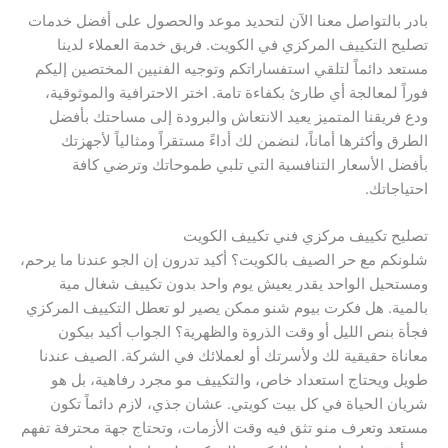
بادر بالتواصل معنا الآن لتحديد موعد والحصول على أفضل خدمات
تصليح التكييف المركزي في الكويت. فريق خدمة العملاء لدينا
مستعد دائماً لتلقي استفساراتكم وتوجيه الفنيين المختصين إليكم
فوراً لمعالجة أي طارئ بكفاءة تامة. اختر الاحترافية والموثوقية،
ودع فريقنا المتميز يعيد الانتعاش والبرودة إلى مساحتك بأفضل
الطرق وأكثرها أماناً، لنضمن لك أداءً مستقراً ومثالياً لأجهزتك
بأفضل الأسعار التنافسية التي تلبي طموحاتك وترضي كافة
احتياجاتك.
تصليح تكييف مركزي فني تكييف الكويت
شلونكم مع حر الصيف بالكويت؟ أكيد تدرون إن الجو عندنا ما يرحم،
ومستحيل الواحد يقدر يعيش يوم واحد بدون تكييف شغال مية
بالمية. هل فكرت بيوم شنو ممكن يصير لو تعطل التكييف المركزي
فجأة بنص الليل أو وقت الذروة والظهرية؟ الجواب أكيد بيكون
معاناة حقيقية لك ولأسرتك أو لعملائك في الشركة. الصيف عندنا
طويل ويحتاج استعداد خاص، والتكييف مو مجرد رفاهية، بل هو
شريان الحياة في كل بيت كويتي. عشان جذي، لازم دائماً تكون
مستعد وتعرف منو تثق فيه وقت الأزمات، وتحتاج جهة محترفة تفهم