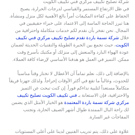
شركة تصليح تكييف مركزي فني تكييف الكويت
في ظل الارتفاع المستمر والقياسي لدرجات الحرارة، يصبح
الحفاظ على كفاءة المكيفات أمراً بالغ الأهمية لكل منزل ومنشأة.
هنا تبرز الحاجة الماسة إلى الاعتماد على خبراء حقيقيين في
المجال. نحن نفخر بأن نقدم لكم خدمات متكاملة واحترافية من
خلال
شركة نسمة باردة تقدم تصليح تكييف مركزي فني تكييف
الكويت
، حيث نجمع بين الخبرة الطويلة والتقنيات الحديثة لضمان
عودة الهواء البارد والمنعش إلى منزلك أو مكتبك بأسرع وقت
ممكن. التميز في العمل هو هدفنا الأساسي لإرضاء كافة العملاء.
بالإضافة إلى ذلك، نعلم تماماً أن الأعطال لا تختار وقتاً مناسباً
للحدوث، وغالباً ما تقع في أكثر الأوقات إحراجاً. ولذلك جهزنا فريقاً
متكاملاً مستعداً لتلبية نداءكم فوراً. إن كنت تبحث عن التميز
والاحترافية، فإن الاستعانة بـ
فني تكييف الكويت تصليح تكييف
مركزي شركة نسمة باردة المعتمدة
هو الخيار الأمثل الذي يضمن
لك راحة البال الممتدة طوال أشهر الصيف الحارة، وتجنب
المفاجآت غير السارة.
علاوة على ذلك، يتم تدريب الفنيين لدينا على أعلى المستويات