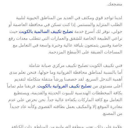
مضجعك.
لدينا تواجد قوي ومكثف في العديد من المناطق الحيوية لتلبية
الطلب المتزايد والمستمر. إذا كنت تسكن في محافظة العاصمة أو
حولي، نوفر لك أسرع خدمة
تصليح تكييف السالمية بالكويت
حيث
نراعي الطبيعة الخاصة للشقق والعمارات التي تتطلب معدات رفع
خاصة وفنيين يتمتعون بلياقة عالية وخبرة واسعة في التعامل مع
المساحات الضيقة على الأسطح المزدحمة.
فني تكييف الكويت تصليح تكييف مركزي صيانة شاملة
أما بالنسبة لمناطق محافظة الفروانية وما حولها، فنحن نعلم مدى
أهمية التدخل السريع. لقد خصصنا ورشاً متنقلة متكاملة لتقديم
أعلى مستوى من
تصليح تكييف الفروانية بالكويت
. فريقنا ملم تماماً
بكافة المخططات الهندسية للبيوت الحديثة والقديمة، ويستطيع
التعامل مع كافة الماركات بكفاءة عالية جداً. نحن نحرص على عدم
مغادرة الموقع إلا والمكيف يعمل بطاقته القصوى وكأنه عاد جديداً
من المصنع.
علاوة على ذلك، تعتبر منطقة الفروانية من المناطق ذات الكثافة