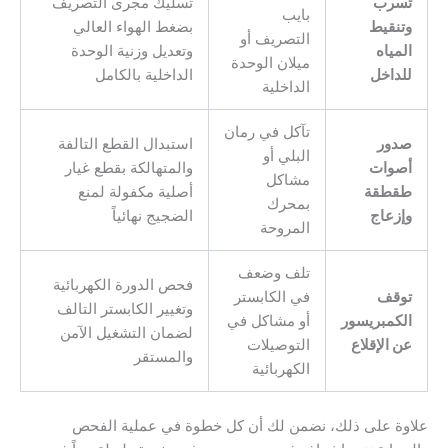
تسرب
تسليك مجرى التصريف
بايب
وتنقيط
بضغط الهواء العالي
التصريف أو
المياه
وتعديل وزنية الوحدة
ميلان الوحدة
للداخل
الداخلية بالكامل
الداخلية
تآكل في رمان
صدور
استبدال القطع التالفة
البلي أو
أصوات
والمتهالكة بقطع غيار
مشاكل
طقطقة
أصلية مكفولة لمنع
بمحرك
وإزعاج
الضجيج نهائياً
المروحة
تلف وضعف
فحص الدورة الكهربائية
توقف
في الكابستر
وتغيير الكابستر التالف
الكمبريسور
أو مشاكل في
لضمان التشغيل الآمن
عن الإقلاع
التوصيلات
والمستقر
الكهربائية
علاوة على ذلك، نضمن لك أن كل خطوة في عملية الفحص