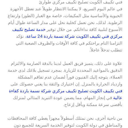
فني تكييف الكويت تصليح تكييف مركزي طوارئ
في عالم اليوم السريع، لا يمكننا الانتظار طويلاً عند تعطل الأجهزة
الحيوية والأساسية مثل المكيفات، خاصة مع الغبار (الطوز) وارتفاع
الرطوبة. لذلك، نحن نعمل كخلية نحل على مدار الساعة طوال أيام
الأسبوع لتلبية كافة نداءاتكم. من خلال توفير
خدمة تصليح تكييف
مركزي فني تكييف الكويت شركة نسمة باردة 24 ساعة
، نؤكد
التزامنا التام براحتكم في كافة الأوقات والظروف الصعبة التي
تتطلب تدخلاً عاجلاً.
علاوة على ذلك، يتميز فريق العمل لدينا بالدقة الصارمة والالتزام
الدقيق بالمواعيد المحددة للزيارة. بمجرد تسجيل بلاغك لدى خدمة
العملاء، يتوجه إليك الفنيون فوراً لضمان عدم تفاقم المشكلة
وازدياد الحرارة بالمنزل. إن اختيارك والثقة بنا يعني حصولك على
فني تكييف الكويت تصليح تكييف مركزي شركة نسمة باردة كفاءة
عالية
في إنجاز المهام، مما يضمن عودة التبريد المثالي لمنزلك
بأقصى سرعة ممكنة وبأقل إزعاج.
من ناحية أخرى، نحن نمتلك أسطولاً مجهزاً يغطي كافة المحافظات
والمناطق في دولة الكويت لتوفير الخدمة السريعة للجميع دون