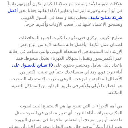
علاقات طويلة الأمد وممتدة مع عملائنا الكرام لتكون أجهزتهم دائماً
في أيدٍ أمينة وخبيرة. التزامنا بمعايير الأداء العالية جعلنا بحق
أفضل
شركة تصليح تكييف
تحظى بثقة واسعة في السوق الكويتي
وتستحق الاعتماد عليها في أصعب الأوقات وأكثرها حرجاً.
تصليح تكييف مركزي فني تكييف الكويت لجميع المحافظات
لضمان عمل مكيفك بأفضل حالة ممكنة، لا بد من اتباع بعض
الإرشادات السليمة في الاستخدام اليومي والتي تساهم في إطالة
عمر الكمبريسور وتقليل استهلاك الكهرباء بشكل ملحوظ. قمنا
بإعداد دليل شامل ومختصر يحتوي على
10 نصائح للحصول على
أداء تبريد قوي ومثالي سيساعدك حتماً في تجنب الكثير من
الأعطال المفاجئة والمزعجة. الوعي بطريقة الاستخدام الصحيحة
هو الخطوة الأولى والأهم في طريق الوقاية من المشاكل التقنية
المكلفة.
من أهم الإجراءات التي ننصح بها هي الاستماع الجيد لصوت
المكيف ومراقبة أداء التبريد. أي تغيير مفاجئ في الصوت، مثل
طقطقة أو زنين مزعج، أو انخفاض ملحوظ في مستوى البرودة،
يعتبر إنذاراً مبكراً بوجود خلل يجب التعامل معه فوراً قبل أن يتفاقم.