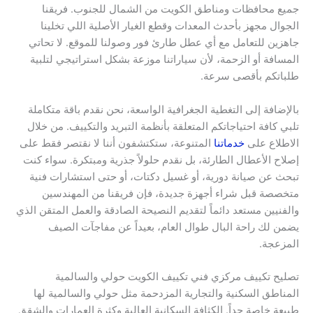
جميع محافظات ومناطق الكويت من الشمال للجنوب. فريقنا
الجوال مجهز بأحدث المعدات وقطع الغيار الأصلية اللي تخلينا
جاهزين للتعامل مع أي عطل طارئ فور وصولنا للموقع. لا تحاتي
المسافة أو الزحمة، لأن سياراتنا موزعة بشكل استراتيجي لتلبية
طلباتكم بأقصى سرعة.
بالإضافة إلى التغطية الجغرافية الواسعة، نحن نقدم باقة متكاملة
تلبي كافة احتياجاتكم المتعلقة بأنظمة التبريد والتكييف. من خلال
الاطلاع على
خدماتنا
المتنوعة، ستكتشفون أننا لا نقتصر فقط على
إصلاح الأعطال الطارئة، بل نقدم حلولاً جذرية ومبتكرة. سواء كنت
تبحث عن صيانة دورية، أو غسيل دكتات، أو حتى استشارات فنية
متخصصة قبل شراء أجهزة جديدة، فإن فريقنا من المهندسين
والفنيين مستعد دائماً لتقديم النصيحة الصادقة والعمل المتقن الذي
يضمن لك راحة البال طوال العام، بعيداً عن مفاجآت الصيف
المزعجة.
تصليح تكييف مركزي فني تكييف الكويت حولي والسالمية
المناطق السكنية والتجارية المزدحمة مثل حولي والسالمية لها
طبيعة خاصة جداً. الكثافة السكانية العالية وكثرة العمارات والشقق