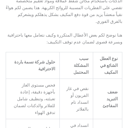
الدكتات باستخدام مكائن شفط عملاقة ومواد تعقيم متخصصة
تقضي على الفطريات المسببة للروائح الكريهة. هذا يضمن لكم هواءً
نقياً منعشاً يزيد من قوة دفع المكيف بشكل يذهلكم ويشعركم
بالفرق الفوري.
هنا نوضح لكم بعض الأعطال المتكررة وكيف نتعامل معها باحترافية
وبسرعة قصوى لضمان عدم توقف التكييف:
نوع العطل
سبب
حلول شركة نسمة باردة
الشائع في
المشكلة
الاحترافية
المكيف
المحتمل
فحص مستوى الغاز
نقص في غاز
ضعف
بأجهزة دقيقة، إعادة
الفريون أو
التبريد
تعبئته، وتنظيف شامل
انسداد تام
المفاجئ
للفلاتر والدكتات لضمان
بالفلاتر
تدفق الهواء
انسداد في