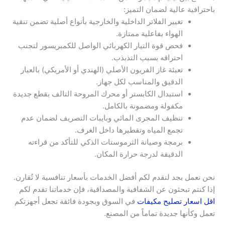
باحترافية عالية لضمان التميز:
تغيير الفلاتر الداخلية والخارجية بأنواع أصلية تضمن تنقية
الهواء بفاعلية ممتازة.
فحص قوة التيار الكهربائي الواصل للكمبريسور لتجنب
احتراقه بسبب التذبذب.
تعبئة غاز الفريون الأصلي (الهندي أو الأمريكي) بالعيار
الدقيق والمناسب لكل جهاز.
استبدال الكابستر أو محرك المروحة التالف بقطع جديدة
مكفولة ومضمونة بالكامل.
تنظيف المجرى المائي وبايبات التصريف لضمان عدم
تجمع المياه وتقطيرها داخل الغرف.
برمجة وصيانة الثرموستات الذكي للتأكد من قراءته
الدقيقة لدرجة حرارة المكان.
نحن نعمل بجد لنقدم لكم أفضل الخدمات بأسعار تنافسية لا تُقارن.
إذا كنتم تبحثون عن الشفافية والمصداقية، فإن خدماتنا تقدم لكم
اقل اسعار تصليح مكيفات
في السوق وبجودة فائقة تجعل أجهزتكم
تعمل وكأنها جديدة تماماً من المصنع.