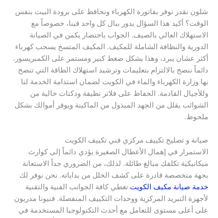
شلون نقدر نوفر بفاتورة الكهرباء ونحافظ على برودة البيت بنفس
الوقت؟ أكيد هذا السؤال يدور ببال كل واحد فينا، خصوصاً مع
الاستهلاك العالي بالصيف. الجواب باختصار يكمن في الصيانة
الدورية والنظافة الشاملة للمكيف. المكيف المتسخ يسحب كهرباء
أكثر عشان يبرد، وهذا يشكل ضغط كبير ومستمر على الكمبريسور.
دائماً ننصح بالالتزام بتعليمات وترشيد استهلاك الطاقة التي تنصح
بها وزارة الكهرباء والماء في الكويت لضمان استدامة الخدمة لنا
وللأجيال القادمة. الحفاظ على فلاتر نظيفة ودكتات خالية من
الشوائب يقلل من الجهد المبذول من الماكينة ويوفر أموالك بشكل
ملحوظ.
صيانة و تصليح تكييف مركزي فني تكييف الكويت
الاستمرار في إهمال الأعطال الصغيرة يؤدي دائماً إلى كوارث
ميكانيكية تكلفك مبالغ طائلة. لذلك، من الضروري جداً الاستعانة
بجهة متخصصة قادرة على كشف الخلل من بداياته. نحن نوفر لك
خدمة صيانة مكيف الكويت
تغطي كافة الجوانب الفنية والتقنية
لأجهزة التبريد المركزية ووحدات التكييف المنفصلة. فنيونا مدربون
على أعلى مستوى للتعامل مع أحدث التكنولوجيا المستخدمة في