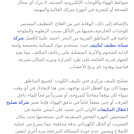
ضواغط الهواء واللوحات الإلكترونية الحديثة. لا نترك أي مجال
للصدفة أو للتجربة في أجهزة منزلك الغالية والمهمة.
بالإضافة إلى ذلك، الوقاية خير من العلاج. التنظيف المستمر
للوحدات الخارجية يحميها من التآكل بسبب الرطوبة والملوحة
خاصة في المناطق القريبة من البحر. اعتمد علينا كأفضل
شركة
صيانة تنظيف لتكييف
حيث نستخدم مواد كيميائية مخصصة وآمنة
لإذابة الشحوم والأتربة المتصلبة على زعانف المكثف، مما يعيد
للجهاز قدرته الفائقة على طرد الحرارة وتبريد المكان بسرعة
قياسية وهدوء تام يريح الأعصاب.
تصليح تكييف مركزي فني تكييف الكويت لجميع المناطق
مهما كان نوع العطل الذي تواجهه، نحن هنا لإنقاذك في أي وقت.
سواء كان توقفاً مفاجئاً للمروحة، أو تسريباً مزعجاً للماء داخل
الغرف، أو حتى ضعفاً عاماً في تدفق الهواء، فإننا نعتبر
شركة تصليح
اعطال المكيفات
الأولى التي تعتمد على أسس علمية في
التشخيص. أجهزة الفحص المتقدمة التي نستخدمها تحدد مكان
التسريب أو الخلل الكهربائي بدقة متناهية، مما يسرع من عملية
الإصلاح ويضمن عدم عودة المشكلة المزعجة مرة أخرى لتقض