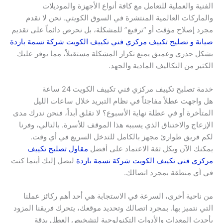
الفنية والعملية للتعامل مع كافة أنواع الأجهزة والموديلات
والماركات العالمية المنتشرة في السوق الكويتي. نحن لا نقدم
مجرد إصلاح مؤقت أو “ترقيع” للمشكلة، بل نحرص دائماً على تقديم
صيانة و تصليح تكييف مركزي فني تكييف الكويت شركة نسمة باردة
بشكل جذري وعميق يمنع تكرار المشكلة مستقبلاً، مما يوفر عليك
الكثير من التكاليف المادية والجهد.
خدمة تصليح تكييف مركزي فني تكييف الكويت 24 ساعة
هل واجهت عطلاً مفاجئاً في نظام التبريد خلال ساعات الليل
المتأخرة أو في عطلة نهاية الأسبوع؟ لا تقلق أبداً، فنحن ندرك مدى
الإزعاج والاختناق الذي يسببه هذا الموقف للأسرة. بالتالي، وفرنا
لكم فريق طوارئ مجهز بالكامل للتدخل السريع في أي وقت.
يمكنك الآن وبكل ثقة الاعتماد على أفضل
مقاول تصليح تكييف
مركزي فني تكييف الكويت شركة نسمة باردة
ليصل إليك أينما كنت
في أي منطقة بمجرد اتصالك.
من ناحية أخرى، السرعة في الاستجابة هي أحد أهم ركائز عملنا
التي نتميز بها. بمجرد اتصالك وتحديد موقعك، يتحرك فريقنا المزود
بأحدث المعدات والأدوات التكنولوجية لتشخيص العطل بدقة