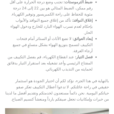
ضبط الترموستات:
تجنب وضع درجة الحرارة على أقل
رقم ممكن، الضبط المثالي هو بين 22 إلى 24 درجة
مئوية للحفاظ على راحة الكمبريسور وتوفير الكهرباء.
إغلاق النوافذ:
تأكد من إغلاق جميع النوافذ والأبواب
بإحكام لعدم تسرب الهواء البارد للخارج ودخول الهواء
الحار.
إبعاد العوائق:
لا تضع الأثاث أو الستائر أمام فتحات
التكييف لتسمح بتوزيع الهواء بشكل متساوٍ في جميع
أرجاء الغرفة.
فصل التيار:
عند انقطاع الكهرباء، قم بفصل التكييف من
المفتاح الرئيسي وأعد تشغيله بعد استقرار التيار بدقائق
لحمايته من التذبذب الكهربائي.
بالنهاية في هذا الجزء، نؤكد لكم أن اختيار الجودة هو استثمار
حقيقي في راحة عائلتكم. لا تدعوا أعطال التكييف تعكر صفو
حياتكم اليومية. نحن دائماً مستعدون لخدمتكم وتقديم أفضل ما لدينا
من خبرات وإمكانيات تجعل صيفكم بارداً ومنعشاً كنسيم الصباح.