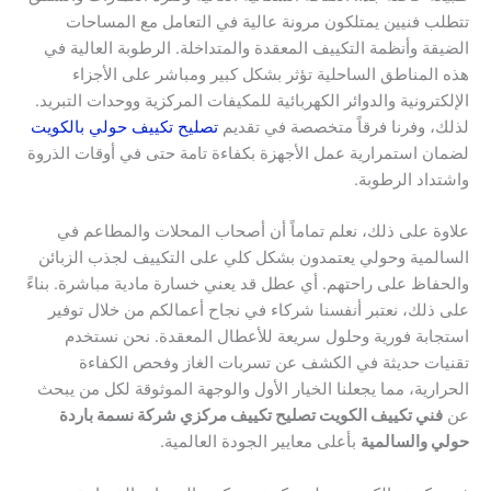
تتطلب فنيين يمتلكون مرونة عالية في التعامل مع المساحات
الضيقة وأنظمة التكييف المعقدة والمتداخلة. الرطوبة العالية في
هذه المناطق الساحلية تؤثر بشكل كبير ومباشر على الأجزاء
الإلكترونية والدوائر الكهربائية للمكيفات المركزية ووحدات التبريد.
لذلك، وفرنا فرقاً متخصصة في تقديم
تصليح تكييف حولي بالكويت
لضمان استمرارية عمل الأجهزة بكفاءة تامة حتى في أوقات الذروة
واشتداد الرطوبة.
علاوة على ذلك، نعلم تماماً أن أصحاب المحلات والمطاعم في
السالمية وحولي يعتمدون بشكل كلي على التكييف لجذب الزبائن
والحفاظ على راحتهم. أي عطل قد يعني خسارة مادية مباشرة. بناءً
على ذلك، نعتبر أنفسنا شركاء في نجاح أعمالكم من خلال توفير
استجابة فورية وحلول سريعة للأعطال المعقدة. نحن نستخدم
تقنيات حديثة في الكشف عن تسربات الغاز وفحص الكفاءة
الحرارية، مما يجعلنا الخيار الأول والوجهة الموثوقة لكل من يبحث
عن
فني تكييف الكويت تصليح تكييف مركزي شركة نسمة باردة
حولي والسالمية
بأعلى معايير الجودة العالمية.