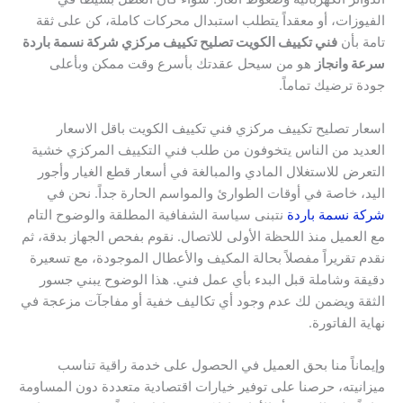
الفيوزات، أو معقداً يتطلب استبدال محركات كاملة، كن على ثقة
تامة بأن
فني تكييف الكويت تصليح تكييف مركزي شركة نسمة باردة
سرعة وانجاز
هو من سيحل عقدتك بأسرع وقت ممكن وبأعلى
جودة ترضيك تماماً.
اسعار تصليح تكييف مركزي فني تكييف الكويت باقل الاسعار
العديد من الناس يتخوفون من طلب فني التكييف المركزي خشية
التعرض للاستغلال المادي والمبالغة في أسعار قطع الغيار وأجور
اليد، خاصة في أوقات الطوارئ والمواسم الحارة جداً. نحن في
شركة نسمة باردة
نتبنى سياسة الشفافية المطلقة والوضوح التام
مع العميل منذ اللحظة الأولى للاتصال. نقوم بفحص الجهاز بدقة، ثم
نقدم تقريراً مفصلاً بحالة المكيف والأعطال الموجودة، مع تسعيرة
دقيقة وشاملة قبل البدء بأي عمل فني. هذا الوضوح يبني جسور
الثقة ويضمن لك عدم وجود أي تكاليف خفية أو مفاجآت مزعجة في
نهاية الفاتورة.
وإيماناً منا بحق العميل في الحصول على خدمة راقية تناسب
ميزانيته، حرصنا على توفير خيارات اقتصادية متعددة دون المساومة