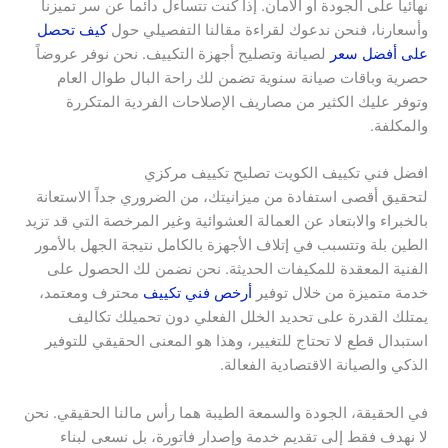
نهائياً على الجودة أو الأمان. إذا كنت تتساءل دائماً عن سر تميزنا
وأسعارنا، فنحن ندعوك لقراءة مقالنا التفصيلي حول
كيف تحصل
على أفضل سعر
لصيانة وتصليح أجهزة التكييف. نحن نوفر عروضاً
حصرية وباقات صيانة سنوية تضمن لك راحة البال طوال العام
وتوفر عليك الكثير من مصاريف الإصلاحات الفردية المتكررة
والمكلفة.
افضل فني تكييف الكويت تصليح تكييف مركزي
لتحقيق أقصى استفادة من ميزانيتك، من الضروري جداً الاستعانة
بالخبراء والابتعاد عن العمالة العشوائية وغير المرخصة التي قد تزيد
الطين بلة وتتسبب في إتلاف الأجهزة بالكامل نتيجة الجهل بالأمور
الفنية المعقدة للمكيفات الحديثة. نحن نضمن لك الحصول على
خدمة متميزة من خلال توفير
أرخص فني تكييف
محترف ومعتمد،
يمتلك القدرة على تحديد الخلل الفعلي دون تحميلك تكاليف
استبدال قطع لا تحتاج للتغيير، وهذا هو المعنى الحقيقي للتوفير
الذكي والصيانة الاقتصادية الفعالة.
في الحقيقة، الجودة والسمعة الطيبة هما رأس مالنا الحقيقي. نحن
لا نهدف فقط إلى تقديم خدمة وإصدار فاتورة، بل نسعى لبناء