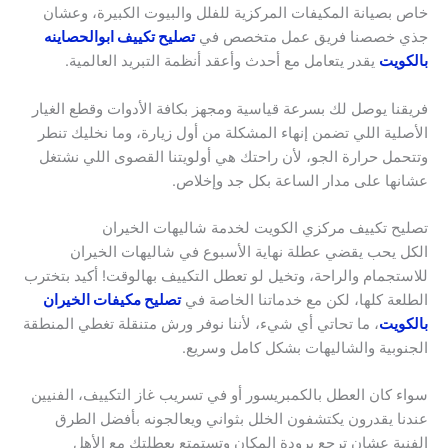
خاص بصيانة المكيفات المركزية للفلل والبيوت الكبيرة، وعشان
جذي خصصنا فريق عمل متخصص في
تصليح تكييف ابوالحصاينه
بالكويت
يقدر يتعامل مع أحدث وأعقد أنظمة التبريد العالمية.
فريقنا يوصل لك بسرعة قياسية ومجهز بكافة الأدوات وقطع الغيار
الأصلية اللي تضمن إنهاء المشكلة من أول زيارة، وما نخليك تنطر
وتتحمل حرارة الجو، لأن راحتك هي أولويتنا القصوى اللي نشتغل
عشانها على مدار الساعة بكل جد وإخلاص.
تصليح تكييف مركزي الكويت لخدمة شاليهات الخيران
الكل يحب يقضي عطلة نهاية الأسبوع في شاليهات الخيران
للاستجمام والراحة، وتخيل لو تعطل التكييف بهالوقت! أكيد بتخترب
الطلعة كلها، لكن مع خدماتنا الخاصة في
تصليح مكيفات الخيران
بالكويت
، ما تحاتي أي شيء، لأننا نوفر ورش متنقلة تغطي المنطقة
الجنوبية والشاليهات بشكل كامل وسريع.
سواء كان العطل بالكمبريسور أو في تسريب غاز التكييف، الفنيين
عندنا يقدرون يكتشفون الخلل بثواني ويعالجونه بأفضل الطرق
الفنية عشان ترجع برودة المكان وتستمتع بعطلتك مع الأهل