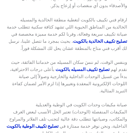
والأصدقاء بدون أي منغصات أو إزعاج يذكر.
ارقام فني تكييف بالكويت لتغطية منطقة الخالدية والمسيله
الخالدية من المناطق الحيوية اللي تشهد كثافة سكنية تتطلب خدمة
صيانة تكييف سريعة وفعالة، وفرنا لكم خدمة مميزة مخصصة في
تصليح تكييف الخالدية بالكويت
، بحيث بمجرد ما تتصل علينا، نرسل
لك أقرب فني متاح بالمنطقة عشان يحل لك المشكلة فوراً.
وبنفس الوقت، لم ننسَ سكان المسيله من خدماتنا الفائقة، حيث
نقدم لهم
تصليح تكييف المسيله بالكويت
بأعلى درجات الاحترافية،
بدءاً من غسيل الوحدات الداخلية والخارجية وصولاً إلى صيانة
اللوحات الإلكترونية المعقدة وتغييرها إذا لزم الأمر لضمان كفاءة
التبريد المثالية.
صيانة مكيفات وحدات الكويت في الوطية والعديلية
المكيفات المنفصلة (الوحدات) تعتبر الحل الأنسب لبعض الغرف
والمكاتب، وصيانتها تتطلب دقة عالية لتجنب تلف الفلاتر والمراوح
الداخلية، ونحن نوفر خدمة ممتازة في
تصليح تكييف الوطية بالكويت