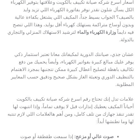
اسعار اسرع شركه صيانة تكييف بالكويت وعلاقتها بتوفير الكهرباء
الكل يسأل شلون نقدر نوفر بفاتورة الكهرباء اللي تزيد وايد
بالصيف؟ الجواب بسيط جداً، المكيف اللي يشتغل بكفاءة عالية
وبدون أوساخ متراكمة يستهلك كهرباء أقل بوايد، وهذا اللي تنصح
فيه دايماً
وزارة الكهرباء والماء
لترشيد الاستهلاك المنزلي والتجاري
بالدولة.
عشان جذي، صيانتك الدورية لمكيفاتك معانا تعتبر استثمار ذكي
يوفر عليك مبالغ كبيرة بفواتير الكهرباء، وأيضاً يحميك من دفع
تكاليف باهظة لتصليح أعطال كبيرة ممكن تتجنبها بمجرد الاهتمام
بالتنظيف الدوري وتعبئة الغاز بشكل صحيح ودقيق حسب المعايير
المطلوبة.
علامات تدل إنك تحتاج رقم اسرع شركه صيانة تكييف بالكويت
أحياناً المكيف يعطيك إنذارات قبل لا يوقف تماماً، وإذا انتبهت لها
تقدر تنقذ جهازك من تلف كامل، ومن أهم هالعلامات اللي لازم تنتبه
لها وما تطنشها أبداً:
صوت عالي أو مزعج:
إذا سمعت طقطقة أو صوت