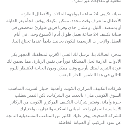
مخفية أو مفاجآت غير سارة.
صيانة تكييف 24 ساعة لمواجهة الحالات والأعطال الطارئة
الأعطال ما تعرف وقت محدد، ممكن مكيفك يوقف فجأة بعز القايلة
أو بمنتصف الليل، وعشان جذي وفرنا فريق طوارئ متخصص في
صيانة تكييف 24 ساعة يعمل طوال أيام الأسبوع وحتى في أيام
العطل والإجازات الرسمية لنكون بجانبك دايماً عندما تحتاج إلينا.
بمجرد اتصالك بنا، نرسل لك الفني الأقرب لمنطقتك المجهز بكل
الأدوات اللازمة لحل المشكلة فوراً في نفس الزيارة، مما يضمن لك
عودة التبريد لبيتك بأرسع وقت ممكن ودون الحاجة للانتظار لليوم
التالي في هذا الطقس الحار المتعب.
شركات التكييف المركزي الكويت وأهمية اختيار الشريك المناسب
السوق الكويتي مليء بالعديد من الشركات، لكن التميز يتطلب
خبرة وأمانة، وتعتبر شركات التكييف المركزي الكويت من الركائز
الأساسية لضمان راحة المباني السكنية والتجارية، واختيارك
للشركة الصحيحة يوفر عليك الكثير من المتاعب المستقبلية الناتجة
عن سوء التركيب أو الصيانة الخاطئة.