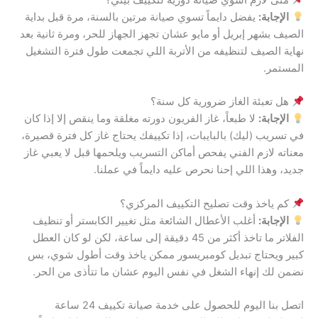
الإجابة:
يفضل دايماً تسوي صيانة مرتين بالسنة، مرة قبل بداية
الصيف بشهر إبريل أو مايو عشان تجهز الجهاز للحر، ومرة ثانية بعد
نهاية الصيف لتنظيفه من الأتربة اللي تجمعت طول فترة التشغيل
المستمر.
هل تعبئة الغاز ضرورية كل سنة؟
الإجابة:
لا طبعاً، غاز الفريون دورته مغلقة وما ينقص إلا إذا كان
في تسريب (ليك) بالبايبات، إذا تكييفك يحتاج غاز كل فترة قصيرة،
معناته لازم الفني يفحص أماكن التسريب ويلحمها قبل لا يعبي غاز
جديد، وهذا اللي إحنا نحرص عليه دايماً في عملنا.
كم ياخذ وقت تصليح التكييف المركزي؟
الإجابة:
أغلب الأعطال الشائعة مثل تغيير الكابستر أو تنظيف
الفلاتر ما تاخذ أكثر من 45 دقيقة إلى ساعة، لكن لو كان العطل
كبير ويحتاج تبديل كومبريسور ممكن ياخذ وقت أطول شوي، بس
نضمن لك إنهاء الشغل في نفس اليوم عشان ما تتأذى من الحر.
اتصل بنا اليوم للحصول على خدمة صيانة تكييف 24 ساعة