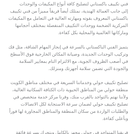
فني تكييف باكستاني لتصليح كافة أنواع المكيفات والوحدات
إلى جانب العمالة الهندية، نمتلك أيضاً فريقاً مميزاً من فني تكييف
باكستاني المعروف بقوته ومهارته العالية في التعامل مع المكيفات
المركزية الضخمة ووحدات التكييف المنفصلة بمختلف أحجامها
وماركاتها العالمية والمحلية بكل كفاءة.
يتميز الفني الباكستاني بالسرعة في إنجاز المهام الشاقة، مثل فك
وتركيب الوحدات الجديدة، وصيانة المكائن الخارجية فوق الأسطح
في أصعب الظروف الجوية، مع الالتزام التام بمعايير السلامة
والجودة التي تضمن سلامة أجهزتك ومنزلك.
تصليح تكييف حولي وخدماتنا السريعة في مختلف مناطق الكويت
منطقة حولي من المناطق الحيوية ذات الكثافة السكانية العالية،
ولأننا نهتم بالتواجد بالقرب منك، وفرنا مركز خدمة متخصص في
تصليح تكييف حولي لضمان سرعة الاستجابة لكل الاتصالات
والطلبات الواردة من سكان المنطقة والمناطق المجاورة لها فوراً
وبأعلى كفاءة.
فريقنا المتواجد في حولي مجهز بالكامل ويتحرك بسرعة فائقة