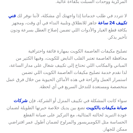
المركزية ووحدات السبلت بكفاءة عالية.
لا تتردد في طلب خدماتنا إذا واجهتك أي مشكلة، لأننا نوفر لك
فني
تكييف 24 ساعة
جاهز للانطلاق وتلبية النداء في أي وقت، ومجهز
بكافة قطع الغيار والأدوات اللي تضمن إصلاح العطل بسرعة ودون
تأخير يذكر.
تصليح مكيفات العاصمة الكويت بمهارة فائقة واحترافية
محافظة العاصمة تعتبر القلب النابض للكويت، وفيها الكثير من
المباني والمكاتب اللي تحتاج إلى تكييف شغال على مدار الساعة،
لذا نقدم خدمة تصليح مكيفات العاصمة الكويت اللي تضمن
استمرار العمل والراحة في هذه الأماكن الحيوية من خلال فرق عمل
متخصصة ومستعدة للتدخل السريع في أي لحظة.
سواء كانت المشكلة في تكييف المنزل أو الشركة، فإن
شركات
صيانة مكيفات بالكويت
تضع بين يديك خلاصة خبرتها الطويلة لضمان
عودة التبريد لحالته المثالية، مع التركيز على صيانة القطع
الحساسة مثل الكومبريسور والمراوح لضمان أطول عمر افتراضي
ممكن للجهاز.