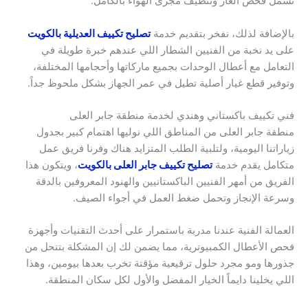
تشمل فحص الغاز وتنظيف مجرى الهواء بالكامل.
بالإضافة لذلك، نفخر بتقديم خدمة
تصليح تكييف العديلية بالكويت
على يد نخبة من الفنيين الشطار اللي عندهم خبرة طويلة في
التعامل مع أعطال الوحدات بجميع ماركاتها وأحجامها المختلفة،
وتوفير قطع غيار أصلية تطيل في عمر الجهاز بشكل ملحوظ جداً.
فني تكييف باكستاني وهندي لخدمة منطقة جابر العلى
منطقة جابر العلى من المناطق اللي نوليها اهتمام كبير بجدول
زياراتنا اليومية، ولتلبية الطلب المتزايد هناك وفرنا فريق عمل
متكامل يقدم خدمة
تصليح تكييف جابر العلى بالكويت
، ويتكون هذا
الفريق من أمهر الفنيين الباكستانيين والهنود المعروفين بالدقة
وسرعة الإنجاز وتحمل ضغط العمل في أجواء الصيف.
العمالة الفنية عندنا مدربة باستمرار على أحدث التقنيات وأجهزة
فحص الأعطال الكمبيوترية، مما يضمن لك إن المشكلة بتنحل من
جذورها ومو مجرد حلول ترقيعية مؤقتة تخرب بعدها بيومين، وهذا
اللي يخلينا دايماً الخيار المفضل والأول لكل سكان المنطقة.