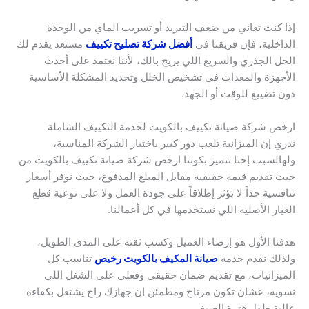
إذا كنت تعاني من ضعف التبريد أو تسريب الماي من الوحدة
الداخلية، فإن فريقنا في
أفضل شركة تصليح تكييف
مستعد يقدم لك
الحل الجذري والسريع اللي يريح بالك، لأننا نعتمد على أحدث
الأجهزة والمعدات في تشخيص الخلل وتحديد المشكلة الأساسية
دون تضييع للوقت أو الجهد.
ارخص شركة صيانة تكييف بالكويت لخدمة التكييف الشاملة
ندري إن الميزانية تلعب دور كبير باختيار الشركة المناسبة،
ولهالسبب إحنا نتميز بكوننا ارخص شركة صيانة تكييف بالكويت من
حيث تقديم قيمة حقيقية مقابل المبلغ المدفوع، حيث نوفر أسعار
تنافسية جداً لا تؤثر إطلاقاً على جودة العمل ولا على نوعية قطع
الغيار الأصلية اللي نستخدمها في كل أعمالنا.
هدفنا الأول هو إرضاء العميل وكسب ثقته على المدى الطويل،
ولذلك نقدم خدمة
صيانة المكيف بالكويت رخيص
تناسب كل
الميزانيات، مع تقديم ضمان حقيقي وفعلي على الشغل اللي
نسويه، عشان تكون مرتاح ومطمئن إن جهازك راح يشتغل بكفاءة
عالية طول فترة الصيف.