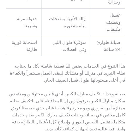
وحدات
غسيل
إزالة الأتربة بمضخات
جدولة مرنة
وتنظيف
مياه متطورة
وسريعة
مكيفات
صيانة طوارئ
متوفرة طوال الليل
استجابة فورية
24 ساعة
وفي العطلات
طارئة
هذا التنوع في الخدمات يضمن لك تغطية شاملة لكل ما يحتاجه
نظام التبريد في منزلك أو منشأتك ليبقى العمل مستمراً والكفاءة
في أعلى مستوياتها طوال فصل الصيف الحار.
صيانة وحدات تكييف مبارك الكبير بأيدي فنيين محترفين ومعتمدين
سكان مبارك الكبير يعرفون زين إن المحافظة على التكييف بحالة
ممتازة أمر ضروري ومو مجرد رفاهية، عشان جذي خصصنا فريق
كامل مختص في صيانة وحدات تكييف مبارك الكبير يقدم خدمات
متكاملة تشمل الفحص الدوري وإصلاح كل الأعطال الطارئة بدقة
واحترافية عالية تعيد لجهازك كفاءته كأنه يديد.