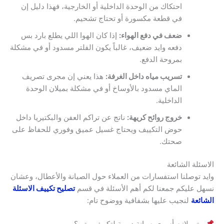
احتكاك من الوحدة الداخلية أو الخارجية، فهذا دليل إن
في قطعة مكسورة أو تحتاج تشحيم.
ضعف في دفع الهواء:
إذا كان الهوا اللي يطلع بارد بس
دفعه وايد ضعيف، غالباً يكون الفلتر مسدود أو في مشكلة
بمروحة الدفع.
تسريب مياه داخل الغرفة:
هذا يعني إن مجرى تصريف
الماي مسدود بالأوساخ أو في مشكلة بميلان الوحدة
الداخلية.
خروج روائح كريهة:
ناتج عن تراكم العفن والبكتيريا داخل
حوض التكييف ويحتاج غسيل عميق وفوري للحفاظ على
صحتك.
الاسئلة الشائعة
وايد توصلنا استفسارات من العملاء حول الصيانة والأعطال، وعشان
نسهل عليكم جمعنا لكم أهم الأسئلة في قسم
تصليح تكييف الاسئلة
الشائعة
لنجيب عليها بشفافية ووضوح تام:
متى لازم أسوي صيانة دورية لتكييف بيتي؟