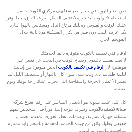
نحن نعتبر الرواد في مجال
صيانة تكييف مركزي الكويت
بفضل
استخدام تكنولوجيا متطورة تكتشف العطل بسرعة البرق، مما يوفر
عليك الوقت والفلوس ويخليك مرتاح البال ومستانس بالهوا البارد
بكل غرف البيت دون قلق من تكرار المشكلة مرة ثانية خلال
الموسم الحار.
ارقام فني تكييف بالكويت متوفرة دائماً لخدمتك
لا تعب نفسك بالتدوير وضياع الوقت في البحث عن فنيين غير
مؤهلين، لأن
ارقام فني تكييف بالكويت
الحين متوفرة بين إيدينك
لتلبية طلباتك بأي وقت تبيه، سواء كان بالنهار أو بمنتصف الليل لما
تصير الأعطال الحرجة والمفاجئة اللي تخرب عليك راحة نومك ونوم
عيالك.
كل اللي عليك تسويه هو الاتصال المباشر على
رقم اسرع شركه
صيانة تكييف بالكويت
وسوف يتوجه إليك فوراً فني متخصص يفهم
مشكلة جهازك بسرعة، ويقدملك الحل الفوري المعتمد بضمان
حقيقي يخليك واثق من جودة الخدمة المقدمة وبأسعار وايد ممتازة
وتنافسية تناسب ميزانيتك.