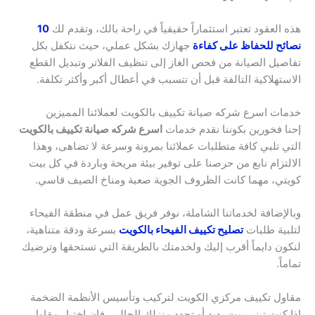
هذه العقود تعتبر استثماراً حقيقياً في راحة بالك، وتقدم لك
10
نصائح للحفاظ على كفاءة
جهازك بشكل عملي، حيث نتكفل بكل
تفاصيل الصيانة من فحص الغاز إلى تنظيف الفلاتر وتبديل القطع
الاستهلاكية التالفة قبل أن تتسبب في أعطال أكبر وأكثر تكلفة.
خدمات اسرع شركه صيانة تكييف بالكويت لعملائنا المميزين
إحنا فخورين بكوننا نقدم خدمات
اسرع شركه صيانة تكييف بالكويت
التي تلبي كافة متطلبات عملائنا بمرونة وسرعة لا تضاهى، وهذا
الالتزام نابع من حرصنا على توفير بيئة مريحة وباردة في كل بيت
كويتي، مهما كانت الظروف الجوية صعبة ومناخ الصيف قاسي.
وبالإضافة لخدماتنا الشاملة، نوفر فريق عمل في منطقة الفيحاء
لتلبية طلبات
تصليح تكييف الفيحاء بالكويت
بسرعة ودقة متناهية،
لنكون دايماً أقرب إليك ولخدمتك بالطريقة التي تستحقها وترضيك
تماماً.
مقاول تكييف مركزي الكويت لتركيب وتأسيس الأنظمة الضخمة
إذا كنت تبني بيت يديد أو تجدد منزلك الحالي، فإن اختيار مقاول