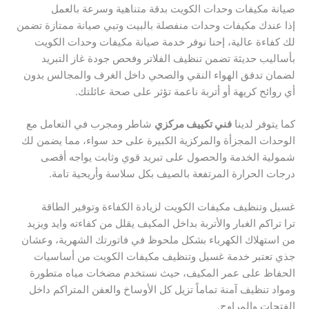
صيانة مكيفات وحدات الكويت بدقة متناهية وسرعة بالعمل
إذا عندك مكيفات وحدات منفصلة بالبيت وتبي صيانة ممتازة تضمن
لك كفاءة عالية، إحنا نوفر خدمة صيانة مكيفات وحدات الكويت
بأساليب حديثة تضمن تنظيف الفلاتر وفحص جودة غاز التبريد
لضمان تدفق الهواء النقي والصحي داخل الغرف والمجالس بدون
أي روائح كريهة أو أتربة ناعمة تؤثر على صحة عائلتك.
كما يتوفر لدينا
فني تكييف مركزي
شاطر ومجرب في التعامل مع
الوحدات المجزأة والمركزية الكبيرة على حد سواء، مما يضمن لك
شمولية الخدمة والحصول على تبريد قوي وثابت يواجه أقصى
درجات الحرارة المرتفعة بالصيف بكل سلاسة وأريحية تامة.
غسيل وتنظيف مكيفات الكويت لزيادة الكفاءة وتوفير الطاقة
ترا تراكم الغبار والأتربة بداخل المكيف يقلل من كفاءته وايد ويزيد
من استهلاك الكهرباء بشكل ملحوظ في فاتورتك الشهرية، وعشان
جذي تعتبر خدمة غسيل وتنظيف مكيفات الكويت من أساسيات
الحفاظ على عمر المكيف، حيث نستخدم مضخات مياه متطورة
ومواد تنظيف آمنة تماماً تزيل كل الأوساخ والعفن المتراكم داخل
الفتحات والمراوح.