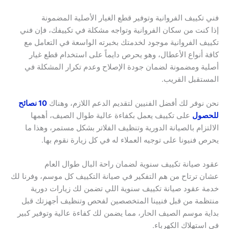
فني تكييف الفروانية وتوفير قطع الغيار الأصلية المضمونة
إذا كنت من سكان الفروانية وتواجه مشكلة في تكييفك، فإن فني
تكييف الفروانية موجود لخدمتك بخبرته الواسعة في التعامل مع
كافة أنواع الأعطال، وهو يحرص دايماً على استخدام قطع غيار
أصلية ومضمونة لضمان جودة الإصلاح وعدم تكرار المشكلة في
المستقبل القريب.
نحن نوفر لك أفضل الفنيين لتقديم الدعم اللازم، وهناك
10 نصائح
للحصول
على تكييف يعمل بكفاءة عالية طوال الصيف، أهمها
الالتزام بالصيانة الدورية وتنظيف الفلاتر بشكل مستمر، وهذا ما
يحرص فنيونا على توجيه العملاء له في كل زيارة نقوم بها.
عقود صيانة تكييف سنوية لضمان راحة البال طوال العام
عشان ترتاح من هم التفكير في صيانة التكييف كل موسم، وفرنا لك
خدمة عقود صيانة تكييف سنوية اللي تضمن لك زيارات دورية
منتظمة من قبل فنيينا المتخصصين لفحص وتنظيف أجهزتك قبل
بداية موسم الصيف الحار، مما يضمن لك كفاءة عالية وتوفير كبير
في استهلاك الكهرباء.