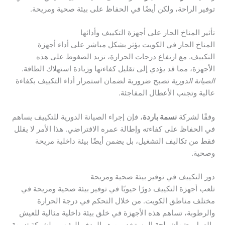
توفير الراحة، ولكن أيضًا في الحفاظ على بيئة صحية ومريحة.
تأثير المناخ الحار على أجهزة التكييف وأدائها
المناخ الحار في الكويت يؤثر بشكل مباشر على أداء أجهزة
التكييف. مع ارتفاع درجات الحرارة، تزيد الضغوط على هذه
الأجهزة، مما قد يؤدي إلى تقليل كفاءتها وزيادة استهلاك الطاقة.
الصيانة الدورية
تصبح ضرورية لضمان استمرار أداء التكييف بكفاءة
عالية وتجنب الأعطال المفاجئة.
وفقًا لشركة
نسمة باردة
، فإن إجراء الصيانة الدورية للتكييف يساهم
في الحفاظ على كفاءته وإطالة عمره الافتراضي. هذا الأمر لا يقلل
فقط من تكاليف التشغيل، بل يضمن أيضًا بيئة داخلية مريحة
وصحية.
دور التكييف في توفير بيئة صحية ومريحة
تلعب أجهزة التكييف دورًا حيويًا في توفير بيئة صحية ومريحة في
مختلف مناطق الكويت. من خلال التحكم في درجة الحرارة
والرطوبة، تساهم هذه الأجهزة في خلق بيئة داخلية مثالية للعيش
والعمل.
ضمان راحة
المستخدمين هو الهدف الرئيسي لشركة
نسمة