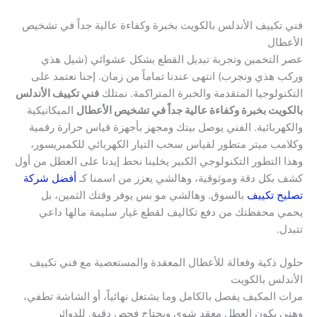
فني تكييف الأندلس بالكويت بخبرة وكفاءة عالية جداً في تشخيص
الأعطال
عصر التخمين وتجربة تبديل القطع بشكل عشوائي (شيل هذي
وركب هذي ونجرب) انتهى عندنا تماماً من زمان. إحنا نعتمد على
التكنولوجيا المتقدمة والخبرة المتراكمة. نمتلك
فني تكييف الأندلس
بالكويت بخبرة وكفاءة عالية جداً في تشخيص الأعطال
الميكانيكية
والكهربائية. الفني يوصل بيتك ومجهز بأجهزة قياس حرارة رقمية
وكلامب ميتر متطور لقياس سحب التيار الكهربائي للكمبريسور،
وهذا التطور التكنولوجي الكبير يخلينا نحط إيدنا على العطل من أول
كشف بكل دقة وموثوقية، وهالشي يعزز من اسمنا كـ
أفضل شركة
تصليح تكييف
بالسوق. وهالشي مو بس يوفر وقتك الثمين، بل
يحمي محفظتك من دفع تكاليف لقطع غيار سليمة مالها داعي
تتبدل.
حلول ذكية وفعالة للأعطال المعقدة والمستعصية مع فني تكييف
الأندلس بالكويت
مرات المكيف يفصل بالكامل وما يشتغل نهائياً، أو الشاشة تطفي،
وهني يكون العطل معقد شوي ويحتاج فحص دقيق للدوائر