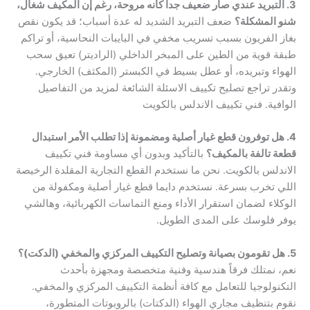
3. التبريد عندي صار ضعيف جداً كأنه مروحة، رغم إن المكيف شغال،
شنو المشكلة؟
ضعف التبريد الشديد له عدة أسباب؛ قد يكون نقص
بغاز الفريون بسبب تسريب مخفي في البايبات النحاسية، أو تراكم
طبقة قوية من الطين على المبخر الداخلي (الراديتر) تعيق سحب
الهواء وتبريده، أو عطل بسيط في الكبستر (المكثف) الخارجي.
وتقدر تراجع تصليح تكييف الاسئلة الشائعة لمزيد من التفاصيل
الوافية. فني تكييف الاندلس بالكويت
4. هل توفرون قطع غيار أصلية ومضمونة إذا تطلب الأمر استبدال
قطعة تالفة بالمكيف؟
بالتأكيد وبدون أي مساومة فني تكييف
الاندلس بالكويت. نحن ما نستخدم القطع التجارية المقلدة الرخيصة
اللي تخرب بسرعة. نستخدم دايما قطع غيار أصلية ومكفولة من
الوكلاء لضمان استقرار الأداء ومنع التماسات الكهربائية، وهالشي
يوفر فلوسك على المدى الطويل.
5. هل تقومون بصيانة وتصليح التكييف المركزي والمخفي (الدكت)؟
نعم، نمتلك فرقاً هندسية وفنية متخصصة ومجهزة بأحدث
التكنولوجيا للتعامل مع كافة أنظمة التكييف المركزي والمخفي.
نقوم بتنظيف مجاري الهواء (الدكتات) بالروبوتات المتطورة،