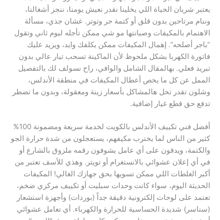
يعتبر شريان الحياة اللي يخلينا نقدر نعيش يومنا، ننجز أشغالنا،
وننام مرتاحين بدون قلق أو كتمة حر وتوتر. عشان جذي، مسألة
الاهتمام بالمكيفات وصيانتها مو شي ممكن تأجله ليوم ثاني وتقول
“باجر أصلحه”. إهمال المكيفات ممكن يكلفك وايد، ويزيد عليك
فاتورة الكهربا بشكل ملحوظ لأن الماكينة تسحب تيار عالي بدون
تبريد فعلي. بهالمقال الشامل والوافي، راح نسولف لك بالتفصيل
الممل عن كل ما يخص أعطال المكيفات في منطقة الأندلس،
وشلون تقدر تحل هالمشاكل بأسعار زينة ومعقولة، وبدون ما تضطر
تدفع حق قطع غيار إضافية.
أفضل فني تكييف الأندلس بالكويت لخدمة سريعة ومضمونة 100%
كثير من الناس لما يخترب مكيفهم، يستعجلون من شدة حرارة الجو
والكتمة، ويدقون على أي عامل يشوفون رقمه ملزوق بالشارع أو
في أي إعلان عشوائي بالانستغرام أو تويتر. وهذي للأسف تعتبر من
أكبر الغلطات اللي ممكن تسويها بحق جهازك الغالي! المكيفات
الحديثة اليوم، سواء كانت وحدات سبليت أو تكييف مركزي ضخم،
تعتمد على لوحات إلكترونية دقيقة جداً (بوردات) وأجهزة استشعار
(سناسر) شديدة الحساسية للحرارة والكهرباء. أي تعامل عشوائي