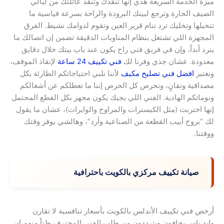
ميزة الخدمة السريعة هذي إنها تنقذك وتنقذ عائلتك من ليالي
الصيف الحارة وترجع لبيتك البرودة والراحة بسرعة قياسية ما
تتخيلها وتخليك ترد تنام قرير العين وتقوم لدوامك نشيط. الفرق
المجهزة اللي تشتغل بنظام المناوبات الدقيقة تضمن إن اتصالك ما
ينرد أبداً، وإن في فريق فني راح يكون عند باب بيتك خلال دقايق
معدودة. عشان جذي وفرنا لك
فني تكييف 24 ساعة
لإنقاذ الموقف،
ونعتبر
افضل فني تصليح مكيف
لأننا نلبي احتياجاتكم الطارئة بكل
مصداقية وتفانٍ، ونحرص كل الحرص إننا ما نعطلكم عن أشغالكم
ونوماتكم الهادية. الفني اللي يجيك يكون مجهز بكل القطع المحتمل
إنها اختربت (مثل الكبسترات والمراوح والوايرات)، عشان ما يقول
لك “بروح أييب القطعة من الصناعية وأرد”، وهالشي يوفر وقتك
ووقتنا.
صيانة تكييف مركزي بالكويت باحترافية
أرخص فني تكييف الأندلس بالكويت بأسعار تنافسية لا تقارن
وايد ناس يخافون ويترددون من طلب الفني المحترف ظناً منهم إن