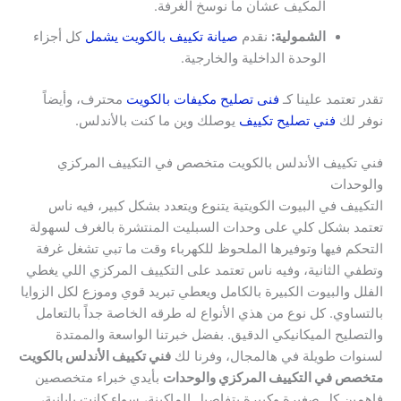
المكيف عشان ما نوسخ الغرفة.
الشمولية:
نقدم
صيانة تكييف بالكويت يشمل
كل أجزاء
الوحدة الداخلية والخارجية.
تقدر تعتمد علينا كـ
فنى تصليح مكيفات بالكويت
محترف، وأيضاً
نوفر لك
فني تصليح تكييف
يوصلك وين ما كنت بالأندلس.
فني تكييف الأندلس بالكويت متخصص في التكييف المركزي
والوحدات
التكييف في البيوت الكويتية يتنوع ويتعدد بشكل كبير، فيه ناس
تعتمد بشكل كلي على وحدات السبليت المنتشرة بالغرف لسهولة
التحكم فيها وتوفيرها الملحوظ للكهرباء وقت ما تبي تشغل غرفة
وتطفي الثانية، وفيه ناس تعتمد على التكييف المركزي اللي يغطي
الفلل والبيوت الكبيرة بالكامل ويعطي تبريد قوي وموزع لكل الزوايا
بالتساوي. كل نوع من هذي الأنواع له طرقه الخاصة جداً بالتعامل
والتصليح الميكانيكي الدقيق. بفضل خبرتنا الواسعة والممتدة
لسنوات طويلة في هالمجال، وفرنا لك
فني تكييف الأندلس بالكويت
متخصص في التكييف المركزي والوحدات
بأيدي خبراء متخصصين
فاهمين كل صغيرة وكبيرة بتفاصيل الماكينة، سواء كانت يابانية،