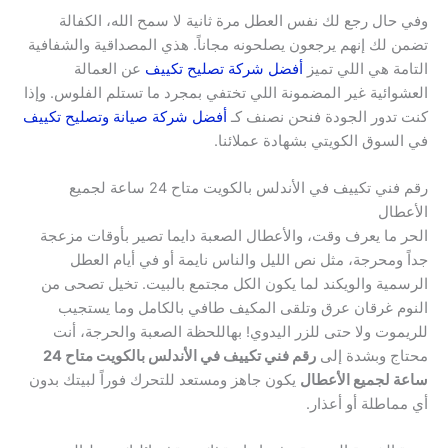
وفي حال رجع لك نفس العطل مرة ثانية لا سمح الله، الكفالة
تضمن لك إنهم يرجعون يصلحونه مجاناً. هذي المصداقية والشفافية
التامة هي اللي تميز
أفضل شركة تصليح تكييف
عن العمالة
العشوائية غير المضمونة اللي تختفي بمجرد ما تستلم الفلوس. وإذا
كنت تدور الجودة فنحن نصنف كـ
أفضل شركة صيانة وتصليح تكييف
في السوق الكويتي بشهادة عملائنا.
رقم فني تكييف في الأندلس بالكويت متاح 24 ساعة لجميع
الأعطال
الحر ما يعرف وقت، والأعطال الصعبة دايما تصير بأوقات مزعجة
جداً ومحرجة، مثل نص الليل والناس نايمة أو في أيام العطل
الرسمية والويكند لما يكون الكل مجتمع بالبيت. تخيل تصحى من
النوم غرقان عرق وتلقى المكيف طافي بالكامل وما يستجيب
للريموت ولا حتى للزر اليدوي! بهاللحظة الصعبة والحرجة، أنت
محتاج وبشدة إلى
رقم فني تكييف في الأندلس بالكويت متاح 24
ساعة لجميع الأعطال
يكون جاهز ومستعد للتحرك فوراً لبيتك بدون
أي مماطلة أو أعذار.