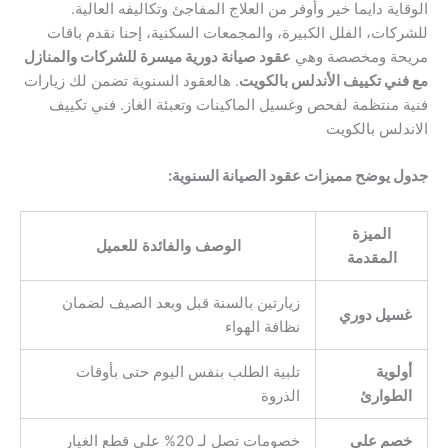
الوقاية دايما خير وأوفر من العلاج المفاجئ وتكاليفه العالية.
للشركات، الفلل الكبيرة، والمجمعات السكنية، إحنا نقدم باقات
مريحة ومخصصة وهي
عقود صيانة دورية ميسرة للشركات والمنازل
مع فني تكييف الأندلس بالكويت
. هالعقود السنوية تضمن لك زيارات
فنية منتظمة لفحص وغسيل الماكينات وتعبئة الغاز. فني تكييف
الاندلس بالكويت
جدول يوضح مميزات عقود الصيانة السنوية:
الميزة
الوصف والفائدة للعميل
المقدمة
زيارتين بالسنة قبل وبعد الصيف لضمان
غسيل دوري
نظافة الهواء
أولوية
تلبية الطلب بنفس اليوم حتى بأوقات
الطوارئ
الذروة
خصم على
خصومات تصل لـ 20% على قطع الغيار