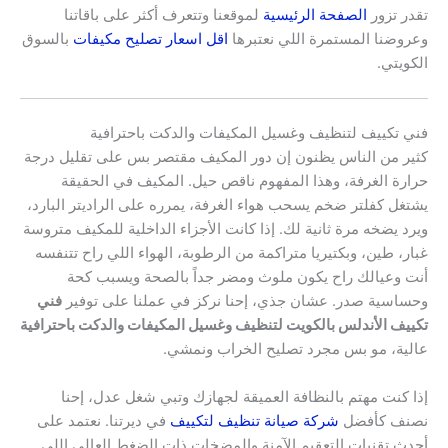
تقدر تزور
الصفحة الرئيسية
لموقعنا وتتعرف أكثر على باقاتنا
وعروضنا المستمرة اللي نعتبرها
اقل اسعار تصليح مكيفات
بالسوق
الكويتي.
فني تكييف لتنظيف وغسيل المكيفات والدكت باحترافية
كثير من الناس يظنون إن دور المكيف مقتصر بس على تقليل درجة
حرارة الغرفة، وهذا المفهوم ناقص حيل. المكيف في الحقيقة
يشتغل كفلتر ضخم يسحب هواء الغرفة، يمرره على الراديتر البارد،
ويرد يضخه مرة ثانية لك. إذا كانت الأجزاء الداخلية للمكيف متروسة
غبار، طين، وبكتيريا متراكمة من الرطوبة، الهواء اللي راح تتنفسه
أنت وعيالك راح يكون ملوث ومضر جداً بالصحة ويسبب كحة
وحساسية صدر. عشان جذي، إحنا نركز في عملنا على توفير
فني
تكييف الأندلس بالكويت لتنظيف وغسيل المكيفات والدكت باحترافية
عالية، مو بس مجرد تصليح الخراب ونمشي.
إذا كنت مهتم بالنظافة العميقة لجهازك وتبي شغل عدل، إحنا
نصنف كأفضل
شركة صيانة تنظيف لتكييف
في ديرتنا. نعتمد على
أحدث تقنيات التعقيم الآمنة والمضخات ذات الضغط العالي اللي