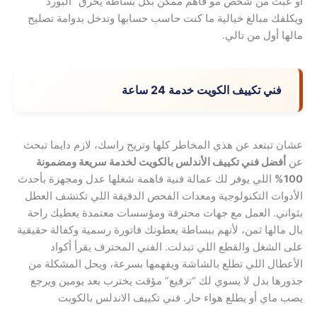
أو عبث من شخص مو فاهم ممكن بكل بساطة يحرق “البورد”
ويكلفك مبالغ خيالية ما كنت حاسب حسابها وتدخل بدوامة تصليح
مالها أول من تالي.
فني تكييف الكويت خدمة 24 ساعة
عشان تبتعد عن هذي المخاطر كلها وتريح راسك، لازم دايما تبحث
عن
أفضل فني تكييف الأندلس بالكويت لخدمة سريعة ومضمونة
100%
اللي يوفر لك عمالة فنية فاهمة شغلها عدل ومجهزة بأحدث
الأدوات التكنولوجية ومعدات الفحص الدقيقة اللي تكتشف العطل
بثواني. العمل مع جهات محترفة ومؤسسات معتمدة يعطيك راحة
بال مالها ثمن، لأنهم ببساطة يعطونك فاتورة رسمية وكفالة حقيقية
على الشغل والقطع اللي تبدلت. الفني المحترف يقرأ أكواد
الأعطال اللي تطلع بالشاشة ويفهمها بسرعة، ويحل المشكلة من
جذورها بدل لا يسوي لك “ترقيع” مؤقت يخترب بعد يومين ويرجع
يصب ماي أو يطلع هواء حار. فني تكييف الاندلس بالكويت