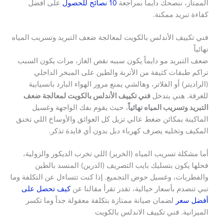
الممتاز، ننصحك دايماً بمراجعة
10 نصائح للحصول
على أفضل
كفاءة تبريد ممكنة.
فني تكييف الأندلس بالكويت لمعالجة ضعف التبريد وتسريب المياه
نهائياً
ضعف التبريد مو دايماً يكون سببه نقص الغاز، مرات يكون السبب
تراكم طبقات كثيفة من الأتربة والطين على المبخر الداخلي
(الراديتر) أو الفلاتر، وهالشي يمنع مرور الهواء البارد بانسيابية
للغرفة. هني يتدخل
فني تكييف الأندلس بالكويت لمعالجة ضعف
التبريد وتسريب المياه نهائياً
، حيث يقوم بفك الواجهة وغسيل
الماكينة بمكائن ضغط عالي تزيل كل العوائق والأوساخ اللي تخنق
المكيف وتخليه يصرف كهرباء دبل بدون أي فايدة تذكر.
أما مشكلة تسريب المياه (الخرير) اللي تخرب الديكور والزولية،
فحلها يكون بتسليك بايب التصريف (الدرين) المنسد بالطين
والفطريات، وغسيل حوض التجميع. إذا كنت تتساءل عن التكلفة وما
تبي تنصدم بأسعار خيالية، تقدر تقرأ مقالنا عن
كيف تحصل على
أفضل سعر
لضمان صيانة ممتازة بتكلفة معقولة جداً وما تكسر
الميزانية. فني تكييف الاندلس بالكويت