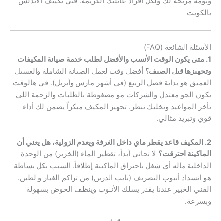
ونومة مريحة لك ولكل أفراد عائلتك الكريمة. فني تكييف الاندلس
بالكويت
الأسئلة الشائعة (FAQ)
1. متى يكون الوقت الأنسب والأفضل لطلب خدمة صيانة المكيفات
وتجهيزها قبل الصيف؟
أفضل وقت لعمل الصيانة الشاملة والغسيل
العميق هو بداية فصل الربيع (في أشهر مارس وأبريل). في هالوقت
يكون الجو معتدل والشركات مو مضغوطة بالطلبات والزحمة اللي
تأخر المواعيد وتخليك تنطر. تجهيز المكيف مبكراً يضمن لك أداء
قوي وتبريد مثالي.
2. المكيف قاعد يقطر ماي داخل الغرفة ويعدم الزولية، هل يعني أن
الماكينة احترقت؟
لا تحاتي أبداً، تقطير الماء (الخرير) من الوحدة
الداخلية ماله أي شغل باحتراق الماكينة إطلاقاً. السبب بكل بساطة
هو انسداد أنبوب التصريف (بايب الدرين) من تراكم الغبار والطين.
الفني الخبير عندنا يقدر يسلك الأنبوب وينظف الحوض بسهولة
وبسرعة.