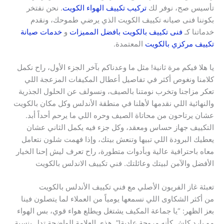
تأسيس صح، نوفر لك
تركيب تكييف الهواء الكويت
. نحن نفتخر
بكوننا فنى صيانه تكييف الكويت الذي يرضي طموحك، ونقدم
خدماتنا كـ
فنى تكييف بالكويت بافضل المميزات
و
خدمات صيانة
تكييف مركزي بالكويت
المعتمدة.
يا هلا فيكم مرة ثانية! مثل ما وعدناكم بآخر الجزء الأول، راح نكمل
كلامنا ونغوص أكثر في تفاصيل أعطال المكيفات المزعجة اللي
تعكر مزاجنا وتخرب نومتنا بالصيف، ونسولف عن الحلول الجذرية
والنهائية اللي نقدمها لأهلنا في منطقة الأندلس وكل مكان بالكويت
عشان يرتاحون من محاتاة الصيف وحره اللي ما يرحم أحداً أبد.
التكييف جهاز حساس ومعقد، وكل جزء فيه يكمل الثاني عشان
يعطيك البرودة اللي تبيها وتنعش بيتك، وإذا فهمت شلون نتعامل
معاه باحترافية عالية وبأدوات متطورة، راح تعرف ليش إحنا الخيار
الأفضل والآمن لبيتك وعائلتك. فني تكييف الاندلس بالكويت
تعبئة غاز الفريون الأصلي مع فني تكييف الأندلس بالكويت
من أكثر الشكاوى اللي نسمعها يومياً من العملاء لما يتصلون فينا
بعز الظهر: “يا جماعة المكيف يشتغل ويطلع هواء قوي، بس الهواء
مو بارد كلش كأنه مروحة عادية!”. هذي العلامة الواضحة تدل بنسبة