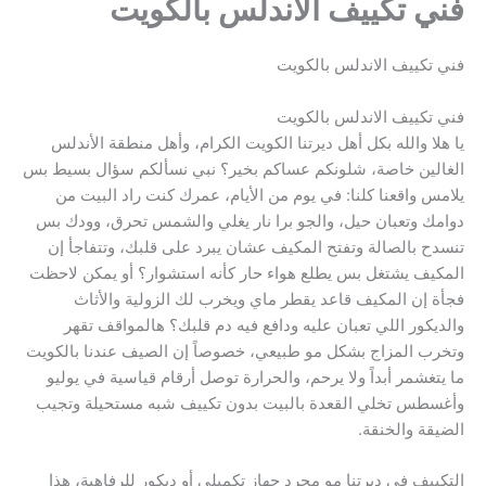
فني تكييف الاندلس بالكويت
فني تكييف الاندلس بالكويت
فني تكييف الاندلس بالكويت
يا هلا والله بكل أهل ديرتنا الكويت الكرام، وأهل منطقة الأندلس
الغالين خاصة، شلونكم عساكم بخير؟ نبي نسألكم سؤال بسيط بس
يلامس واقعنا كلنا: في يوم من الأيام، عمرك كنت راد البيت من
دوامك وتعبان حيل، والجو برا نار يغلي والشمس تحرق، وودك بس
تنسدح بالصالة وتفتح المكيف عشان يبرد على قلبك، وتتفاجأ إن
المكيف يشتغل بس يطلع هواء حار كأنه استشوار؟ أو يمكن لاحظت
فجأة إن المكيف قاعد يقطر ماي ويخرب لك الزولية والأثاث
والديكور اللي تعبان عليه ودافع فيه دم قلبك؟ هالمواقف تقهر
وتخرب المزاج بشكل مو طبيعي، خصوصاً إن الصيف عندنا بالكويت
ما يتغشمر أبداً ولا يرحم، والحرارة توصل أرقام قياسية في يوليو
وأغسطس تخلي القعدة بالبيت بدون تكييف شبه مستحيلة وتجيب
الضيقة والخنقة.
التكييف في ديرتنا مو مجرد جهاز تكميلي أو ديكور للرفاهية، هذا