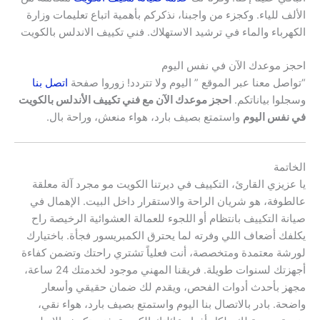
الألف للياء. وكجزء من واجبنا، نذكركم بأهمية اتباع تعليمات وزارة
الكهرباء والماء في ترشيد الاستهلاك. فني تكييف الاندلس بالكويت
احجز موعدك الآن في نفس اليوم
“تواصل معنا عبر الموقع ” اليوم ولا تتردد! زوروا صفحة
اتصل بنا
وسجلوا بياناتكم.
احجز موعدك الآن مع فني تكييف الأندلس بالكويت
في نفس اليوم
واستمتع بصيف بارد، هواء منعش، وراحة بال.
الخاتمة
يا عزيزي القارئ، التكييف في ديرتنا الكويت مو مجرد آلة معلقة
عالطوفة، هو شريان الراحة والاستقرار داخل البيت. الإهمال في
صيانة التكييف بانتظام أو اللجوء للعمالة العشوائية الرخيصة راح
يكلفك أضعاف اللي وفرته لما يحترق الكمبريسور فجأة. باختيارك
لورشة معتمدة ومتخصصة، أنت فعلياً تشتري راحتك وتضمن كفاءة
أجهزتك لسنوات طويلة. فريقنا المهني موجود لخدمتك 24 ساعة،
مجهز بأحدث أدوات الفحص، ويقدم لك ضمان حقيقي وأسعار
واضحة. بادر بالاتصال بنا اليوم واستمتع بصيف بارد، هواء نقي،