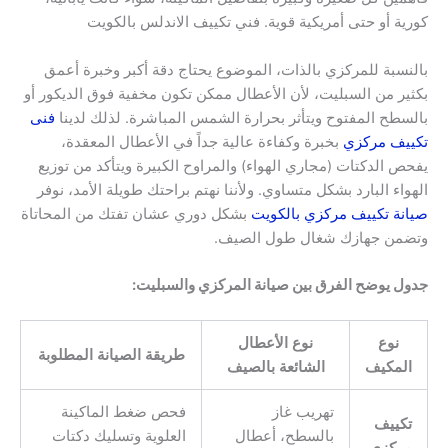
كورية أو حتى أمريكية قوية. فني تكييف الاندلس بالكويت
بالنسبة للمركزي بالذات، الموضوع يحتاج دقة أكبر وخبرة أعمق
بكثير من السبليت، لأن الأعطال ممكن تكون مخفية فوق الديكور أو
بالسطح المفتوح ويتأثر بحرارة الشمس المباشرة. لذلك لدينا
فنى
تكييف مركزي
بخبرة وكفاءة عالية جداً في الأعطال المعقدة،
يفحص الدكتات (مجاري الهواء) والمراوح الكبيرة ويتأكد من توزيع
الهواء البارد بشكل متساوي. ولأننا نهتم براحتك طويلة الأمد، نوفر
صيانة تكييف مركزي بالكويت
بشكل دوري عشان تفتك من المحاتاة
وتضمن جهازك شغال طول الصيف.
جدول يوضح الفرق بين صيانة المركزي والسبليت:
نوع
نوع الأعطال
طريقة الصيانة المطلوبة
المكيف
الشائعة بالصيف
تهريب غاز
فحص ضغط الماكينة
تكييف
بالسطح، أعطال
العلوية وتسليك دكتات