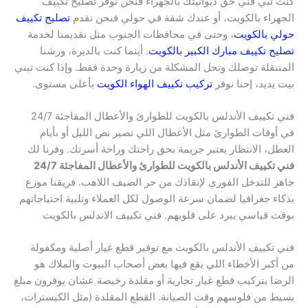
كنت تبي فني حق ديوانيتك بالجهراء فنحن نوفر تصليح تكييف
الجهراء بالكويت، أو عندك شقة في حولي فنحن نقدم
تصليح تكييف
حولي بالكويت
، وحتى في محافظات الجنوب مثل تقديمنا لخدمة
تصليح تكييف مبارك الكبير بالكويت
. أينما كنت بالديرة، ورشنا
المتنقلة توصلك وتحل المشكلة من زيارة وحدة فقط. وإذا كنت تبني
بيت يديد، إحنا نوفر
تركيب تكييف الهواء الكويت
بأعلى مستوى.
فني تكييف الأندلس بالكويت للطوارئ والأعطال المفاجئة 24/7
في أوقات الطوارئ مثل الأعطال اللي تصير نص الليل أو بأيام
العطل، الانتظار يعتبر جريمة بحق راحتك وراحة أسرتك. وفرنا لك
فني تكييف الأندلس بالكويت للطوارئ والأعطال المفاجئة 24/7
جاهز للتدخل الفوري لإنقاذك من حر الصيف اللاهب. فريقنا موزع
بذكاء جغرافيا لضمان سرعة الوصول لكل العملاء وتلبية احتياجاتهم
بوقت قياسي يبرد على قلوبهم. فني تكييف الاندلس بالكويت
فني تكييف الأندلس بالكويت مع توفير قطع غيار أصلية ومكفولة
من أكبر الأخطاء اللي يقع فيها بعض أصحاب البيوت والملاك هو
الرضا بتركيب قطع غيار تجارية أو مقلدة رخيصة عشان يوفرون مبلغ
بسيط من فلوسهم وقت الصيانة. القطع المقلدة (مثل الكبسترات،