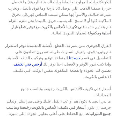
الكونتكتورات، المراوح أو الماطورات الصينية الرديئة) ما تتحمل
حرارة صيفنا اللاهب اللي يوصل 50 درجة وما فوق بالظل، وتخرب
بسرعة خيالية، والأسوأ إنها ممكن تسبب التماس كهربائي يحرق
الماكينة كلها أو لا سمح الله يسبب حريق بالبيت! نحن نلتزم التزام
تام بتقديم خدمة
فني تكييف الأندلس بالكويت مع توفير قطع غيار
أصلية ومكفولة
لضمان الجودة العالية.
الفرق الجوهري يبين بسرعة؛ القطع الأصلية المعتمدة توفر استقرار
تام وتبريد قوي، وتعيش لسنوات طويلة. تقدرون تطلعون على
التفاصيل في قسم
خدماتنا
المتعلقة بتوفير وتركيب القطع الأصلية.
وإذا كنت تدور الأوفر والأفضل، إحنا نوفر لك
أرخص فني تكييف
يضمن لك الجودة والقطعة المكفولة بنفس الوقت. فني تكييف
الاندلس بالكويت
أسعار فني تكييف الأندلس بالكويت رخيصة وتناسب جميع
الميزانيات
ما نبي الصيانة تكون هم أو عبء ثقيل عليك وعلى ميزانيتك، ولذلك
حرصنا إن تكون
أسعار فني تكييف الأندلس بالكويت رخيصة وتناسب
جميع الميزانيات
، مع الحفاظ على أعلى معايير الجودة اللي تميزنا.