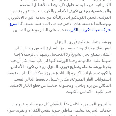
الكهربائية. فريقنا يقدم
حلول ذكية وفعالة للأعطال المعقدة
والمستعصية مع فني تكييف الأندلس بالكويت
، حيث نقوم بقياس
الفولتية، فحص الكونتكتورات، والتأكد من سلامة البورد الإلكتروني
وتوصيلاته الدقيقة. هذي الاحترافية هي اللي خلتنا نصنف كـ
اسرع
شركة صيانة تكييف بالكويت
تعتمد على العلم مو على التخمين.
ورشة متنقلة وتصليح فوري بالمنزل
ليش تفك مكيفك وتنقله بصندوق السيارة للورش وتنتظر أيام
عشان يتصلح بحر الشويخ ولا الفحيحيل وتتبهدل بالزحمة؟ إحنا
سهلنا عليك هالمهمة وجبنا الورشة كلها لي باب بيتك بكل أريحية.
وفرنا
ورشة متنقلة وتصليح فوري بالمنزل مع فني تكييف الأندلس
بالكويت
، سياراتنا الكبيرة (الفانات) مجهزة بمكائن اللحام الدقيقة،
أسطوانات الغاز المتنوعة، مكائن غسيل بالضغط العالي لغسيل
المكائن من بره وداخل، ومجموعة ضخمة من قطع الغيار الأصلية.
فني تكييف الاندلس بالكويت
هالتجهيز المسبق والكامل يخلينا نغطي كل ديرتنا الحبيبة، وتمتد
خدماتنا السريعة لتشمل مناطق حيوية بنفس الكفاءة والقوة. سواء