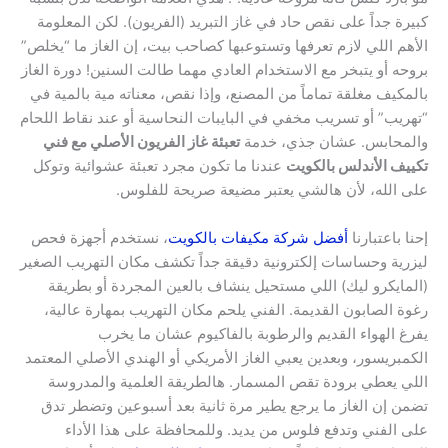
كبيرة جداً على نقص حاد في غاز التبريد (الفريون). لكن المعلومة
الأهم اللي لازم تعرفها وتستوعبها كصاحب بيت، إن الغاز ما “يخلص”
بروحه أو يتبخر مع الاستخدام العادي مهما طالت السنين! دورة الغاز
بالمكيف مغلقة تماماً من المصنع، وإذا نقص، معناته مية بالمية في
“تهريب” أو تسريب مخفي في البايبات النحاسية أو عند نقاط اللحام
والمحابس. عشان جذي، خدمة
تعبئة غاز الفريون الأصلي مع فني
تكييف الأندلس بالكويت
عندنا ما تكون مجرد تعبئة عشوائية وتوكل
على الله، لأن هالشي يعتبر مضيعة صريحة للفلوس.
إحنا باعتبارنا
أفضل شركة مكيفات بالكويت
، نستخدم أجهزة فحص
ليزرية وحساسات إلكترونية دقيقة جداً تكشف مكان التهريب الصغير
(المايكرو ليك) اللي مستحيل ينشاف بالعين المجردة أو بطريقة
رغوة الصابون القديمة. الفني يلحم مكان التهريب بمهارة عالية،
يفرغ الهواء القديم والرطوبة بالفاكيوم عشان ما يخرب
الكمبريسور، وبعدين يعبي الغاز الأمريكي أو الهندي الأصلي المعتمد
اللي يعطي برودة تقص المسمار. هالطريقة العلمية والمدروسة
تضمن إن الغاز ما يرجع يطير مرة ثانية بعد أسبوعين وتضطر تدق
على الفني وتدفع فلوس من يديد. وللمحافظة على هذا الأداء