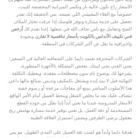
الأسعار راح تكون غالية نار وتكسر الميزانية المخصصة للبيت،
خصوصاً مع الغلاء المعيشي اللي نعيشه. بس الحقيقة إنك تقدر
تحصل على خدمة ممتازة وتوفر فلوسك إذا عرفت تختار المكان
الصح وتتعامل مع ناس تخاف الله في شغلها. إحنا نقدم لك
أرخص
فني تكييف الأندلس بالكويت بأسعار تنافسية لا تقارن
وبجودة
واحترافية ما تقل عن أكبر الشركات في المنطقة.
الشركات المحترفة تعتمد دايما على الشفافية العالية في التسعير؛
يعني الفني يجي لبيتك، يفحص المشكلة بالأجهزة المتطورة،
يشرحها لك بوضوح تام بدون مصطلحات معقدة، ويعطيك التكلفة
النهائية قبل لا يمد إيده ويشتغل بالمكيف وتدبس بمبالغ مالها داعي.
هذا الأسلوب المباشر يمنع أي مفاجآت مزعجة أو رسوم خفية
تنضاف عليك بعد ما يخلص الشغل وينحط العميل أمام الأمر الواقع.
الأسعار المدروسة عندنا ما تعني أبداً إننا نقلل من جودة القطع
المستخدمة أو دقة العمل، بل تعني توفير خدمة ممتازة بهامش ربح
معقول يرضي الطرفين ويضمن استمرار العلاقة الطيبة.
هدفنا دايما وأبداً هو كسب ثقة العميل على المدى الطويل، مو بس