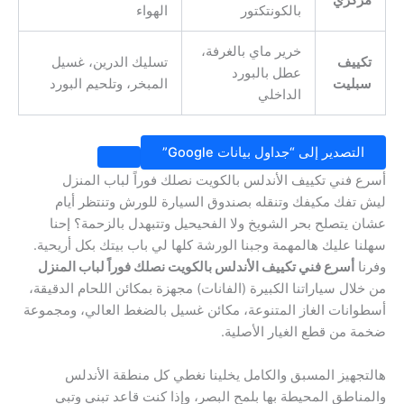
مركزي
بالكونتكتور
الهواء
خرير ماي بالغرفة،
تكييف
تسليك الدرين، غسيل
عطل بالبورد
سبليت
المبخر، وتلحيم البورد
الداخلي
التصدير إلى “جداول بيانات Google”
أسرع فني تكييف الأندلس بالكويت نصلك فوراً لباب المنزل
ليش تفك مكيفك وتنقله بصندوق السيارة للورش وتنتظر أيام
عشان يتصلح بحر الشويخ ولا الفحيحيل وتتبهدل بالزحمة؟ إحنا
سهلنا عليك هالمهمة وجبنا الورشة كلها لي باب بيتك بكل أريحية.
وفرنا
أسرع فني تكييف الأندلس بالكويت نصلك فوراً لباب المنزل
من خلال سياراتنا الكبيرة (الفانات) مجهزة بمكائن اللحام الدقيقة،
أسطوانات الغاز المتنوعة، مكائن غسيل بالضغط العالي، ومجموعة
ضخمة من قطع الغيار الأصلية.
هالتجهيز المسبق والكامل يخلينا نغطي كل منطقة الأندلس
والمناطق المحيطة بها بلمح البصر، وإذا كنت قاعد تبني وتبي