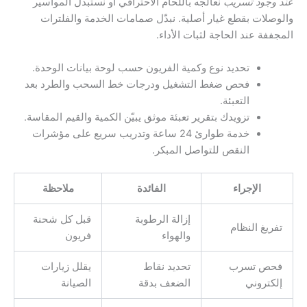
عند وجود تسريب
نعالجه باللحام الاحترافي أو نستبدل المواسير
والوصلات بقطع غيار أصلية. نبدّل صمامات الخدمة والفلترات
المجففة عند الحاجة لثبات الأداء.
تحديد نوع وكمية الفريون حسب لوحة بيانات الوحدة.
فحص ضغط التشغيل ودرجات خط السحب والطرد بعد
التعبئة.
تزويدك بتقرير تعبئة موثق يبيّن الكمية والقيم المقاسة.
خدمة طوارئ 24 ساعة وتدريب سريع على مؤشرات
النقص للتواصل المبكر.
الإجراء
الفائدة
ملاحظة
إزالة الرطوبة
قبل كل شحنة
تفريغ النظام
والهواء
فريون
فحص تسرب
تحديد نقاط
يقلل زيارات
إلكتروني
الضعف بدقة
الصيانة