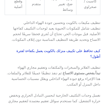
كاسيت /
وقطع
ضخ، تغيير
متقدم
صحراوي
أصلية
وسائط
تنظيف مكيفات بالكويت وتحسين جودة الهواء الداخلي
تنظيف شامل للمكونات الحيوية يعيد لوحدات التكييف كفاءتها
الأصلية. قبل موجات الحر، تحتاج أن تُجري فحصًا سريعًا لحجم
الاتساخ وتحديد طريقة التنظيف المناسبة دون إتلاف المكونات.
كيف تحافظ على تكييف منزلك بالكويت يعمل بكفاءة لفترة
أطول؟
تنظيف الفلاتر والمبخرات والمكثفات وتعقيم مجاري الهواء
نبدأ بفحص مستوى الاتساخ
ثم ننفذ تنظيفًا عميقًا للفلاتر والملفات.
هذا الإجراء يرفع
جودة الهواء الداخلي
ويقلل مسببات الحساسية
داخل المنزل أو المكتب.
نغسل وحدات التكثيف الخارجية لنحسن التبادل الحراري ونخفض
حرارة التشغيل. كما نستخدم سوائل تعقيم معتمدة لتعقيم مجاري