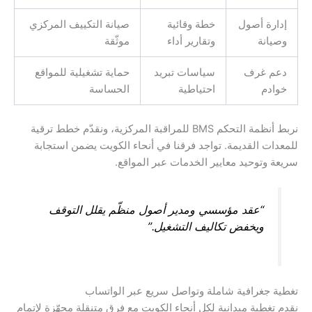
إدارة أصول
خطة وقائية
صيانة التكييف المركزي
وصيانة
وتقارير أداء
موثّقة
دعم غرف
سياسات تبريد
حماية تشغيلية للمواقع
خوادم
احتياطية
الحساسة
نربط أنظمة التحكم BMS للمراقبة المركزية، ونقدّم خطط ترقية
للمعدات القديمة. تواجد فرقنا في أنحاء الكويت يضمن استجابة
سريعة وتوحيد معايير الخدمات عبر المواقع.
“عقد مؤسسي ومدير أصول منظّم يقلل التوقف
ويخفض تكاليف التشغيل.”
تغطية جغرافية شاملة وتواصل سريع عبر الواتساب
نقدم تغطية ميدانية لكل أنحاء الكويت مع فرق متنقلة مجهّزة لإتمام