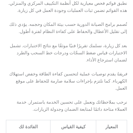
نطبق قوائم فحص معيارية لكل أنظمة التكييف المركزي والمنزلي.
هذه القوائم تضمن ثبات العمليات وجودة العمل في كل زيارة.
تُصمم برامج الصيانة الدورية حسب بيئة المكان وحجمه. يؤدي ذلك
إلى تقليل الأعطال والحفاظ على كفاءة النظام لفترة أطول.
بعد كل زيارة، نسلمك تقريرًا فنيًا موثقًا مع نتائج الاختبارات. تشمل
الاختبارات قياس ضغط السجّات ودرجات خط السحب والطرد
لضمان استرجاع الأداء.
فريقنا
يقدم توصيات عملية لتحسين كفاءة الطاقة وخفض استهلاك
الكهرباء. كما نلتزم بإجراءات سلامة صارمة للحفاظ على موقع
العمل.
نرحب بملاحظاتك ونعمل على تحسين الخدمة باستمرار. خدمة
العملاء متاحة دائمًا لمتابعة الضمان وجدولة الزيارات.
المعيار
كيفية القياس
الفائدة لك