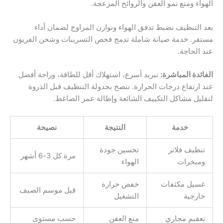
الهواء ومنع نمو العفن والروائح المزعجة.
بعد التنظيف نضبط تدفق الهواء ونوازن المراوح لضمان أداء
مستقر. خدمة صيانة شاملة تدمج فحص التسريبات وشحن الفريون
عند الحاجة.
الفائدة المباشرة:
تبريد أسرع، استهلاك أقل للطاقة، وراحة أفضل
عند ارتفاع درجات الحرارة. ننصح بجدولة التنظيف قبل الذروة
لتقليل مشاكل التكييف الشائعة وإطالة عمر الضاغط.
خدمة
النتيجة
نصيحة
تنظيف فلاتر
تحسين جودة
مرة كل 3-6 أشهر
ومبخرات
الهواء
غسيل مكثفات
خفض حرارة
قبل موسم الصيف
خارجية
التشغيل
تعقيم مجاري
منع العفن
حسب مستوى