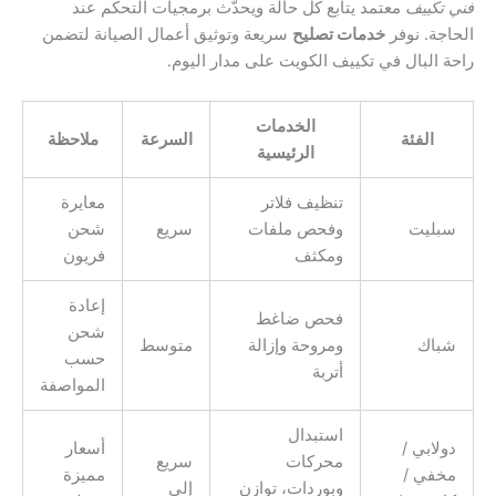
فني تكييف
معتمد يتابع كل حالة ويحدّث برمجيات التحكم عند
الحاجة. نوفر
خدمات تصليح
سريعة وتوثيق أعمال الصيانة لتضمن
راحة البال في تكييف الكويت على مدار اليوم.
الخدمات
الفئة
السرعة
ملاحظة
الرئيسية
تنظيف فلاتر
معايرة
سبليت
وفحص ملفات
سريع
شحن
ومكثف
فريون
إعادة
فحص ضاغط
شحن
شباك
ومروحة وإزالة
متوسط
حسب
أتربة
المواصفة
استبدال
دولابي /
أسعار
محركات
سريع
مخفي /
مميزة
وبوردات، توازن
إلى