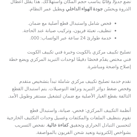
نضع جدولًا وقائيًا
يناسب حجم المكان واستهلاكك. هذا يقلل أعطال
الذروة ويحسّن
جودة الهواء الداخلي
ويطيل عمر النظام.
فحص شامل واستبدال قطع أصلية مع ضمان.
تنظيف، تعبئة فريون، وتركيب صيانة عند الحاجة.
خدمة طوارئ 24 ساعة عبر الواتساب: 000.
تصليح تكييف مركزي بالكويت وخبرة فني تكييف الكويت
فني مختص يقدّم فحصًا دقيقًا لوحدات التبريد المركزي ويضع خطة
إصلاح واضحة ومباشرة.
نقدم خدمة تصليح تكييف مركزي شاملة تبدأ بتشخيص متقدم
وفحص ضغط دوائر التبريد ونزاهة التوصيلات. يتم استبدال القطع
التالفة بقطع الغيار الأصلية مع ضمان لتشغيل مستقر وطويل الأمد.
أنظمة التكييف المركزي: فحص، صيانة، واستبدال قطع
نقوم بتنظيف الملفات والمكثفات وغسيل وحدات التكثيف الخارجية
لتحسين التبادل الحراري وتحقيق
كفاءة عالية
. نفحص التسريب
بشواخص إلكترونية ونعيد شحن الفريون بالمواصفة.