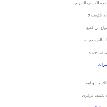
بخدمه الكشف السريع
ه الكويت لا
انواع من قطع
السالمية صيانة
ف فى صيانه
يزات
للازمه و ايضا
نة تكييف مركزى