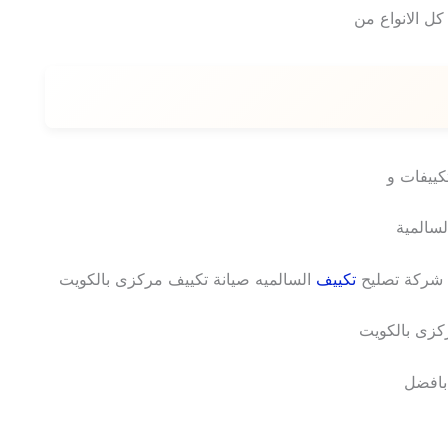
كل الانواع من
كييفات و
لسالمية
ه شركة تصليح
تكييف
السالميه صيانة تكييف مركزى بالكويت
ركزى بالكويت
افضل