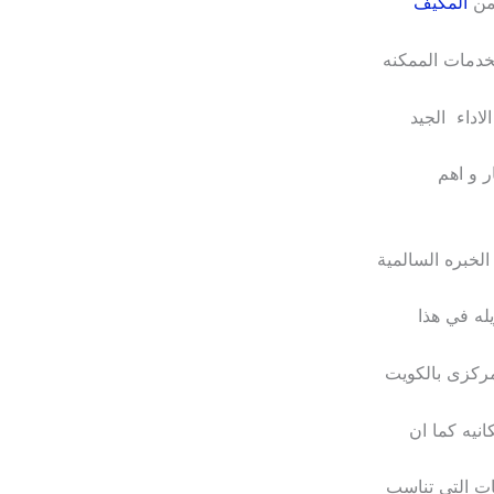
 من
المكيف
لخدمات الممكنه
لاداء الجيد
ر و اهم
الخبره السالمية
له في هذا
ركزى بالكويت
انيه كما ان
ات التي تناسب