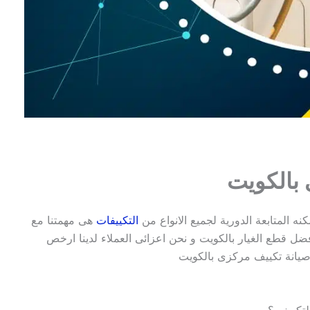
 بالكويت
ه المتابعة الدورية لجميع الانواع من
التكييفات
هى مهمتنا مع
 قطع الغيار بالكويت و نحن اعزائى العملاء لدينا ارخص
صيانة تكييف مركزى بالكويت
لتكييف ؟